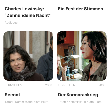
Charles Lewinsky:
Ein Fest der Stimmen
“Zehnundeine Nacht”
Audiobuch
FERNSEHEN
2008
FERNSEHEN
2008
Seenot
Der Kormorankrieg
Tatort / Kommissarin Klara Blum
Tatort / Kommissarin Klara Blum