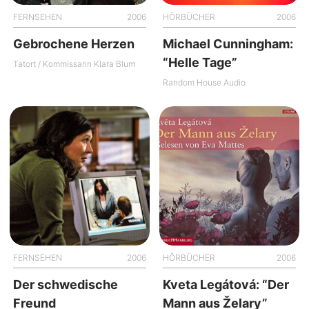
FERNSEHEN
2006
HÖRBÜCHER
2006
Gebrochene Herzen
Michael Cunningham:
“Helle Tage”
Tatort / Kommissarin Klara Blum
Random House Audio
FERNSEHEN
2006
HÖRBÜCHER
2006
Der schwedische
Kveta Legátová: “Der
Freund
Mann aus Želary”