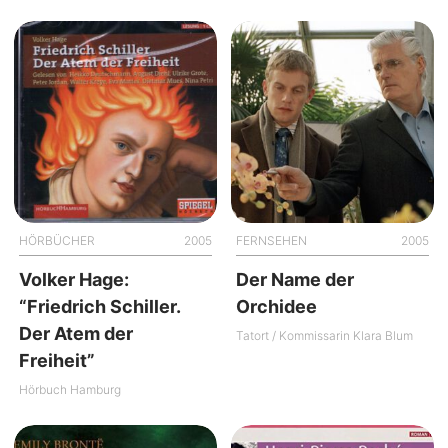
HÖRBÜCHER
2005
FERNSEHEN
2005
Volker Hage:
Der Name der
“Friedrich Schiller.
Orchidee
Der Atem der
Tatort / Kommissarin Klara Blum
Freiheit”
Hörbuch Hamburg