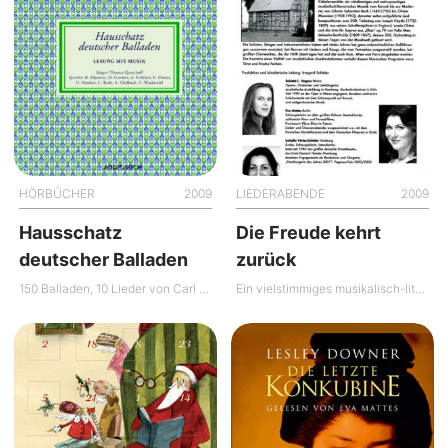
HÖRBÜCHER
2009
LIEDERABENDE
2009
Hausschatz
Die Freude kehrt
deutscher Balladen
zurück
150 Balladen, 10 Lieder von Carl Loewe: Lesung mit Musik
Ein vielstimmiges musikalisch-literarisches Mosaik