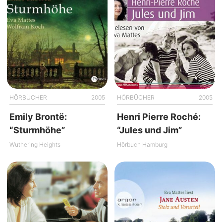
HÖRBÜCHER
2005
HÖRBÜCHER
2005
Emily Brontë:
Henri Pierre Roché:
“Sturmhöhe”
“Jules und Jim”
Wuthering Heights
Hörbuch Hamburg