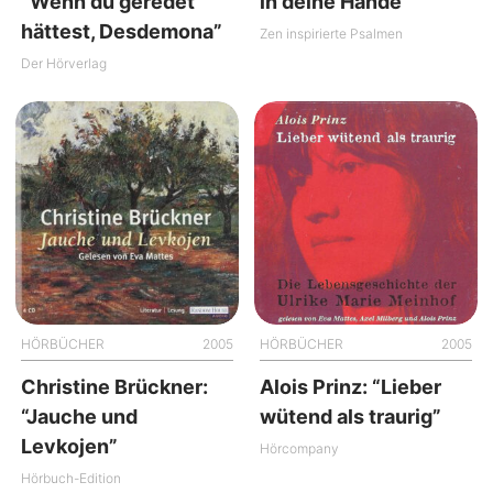
“Wenn du geredet
in deine Hände
hättest, Desdemona”
Zen inspirierte Psalmen
Der Hörverlag
HÖRBÜCHER
2005
HÖRBÜCHER
2005
Christine Brückner:
Alois Prinz: “Lieber
“Jauche und
wütend als traurig”
Levkojen”
Hörcompany
Hörbuch-Edition