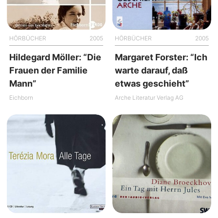
HÖRBÜCHER
2005
HÖRBÜCHER
2005
Hildegard Möller: “Die
Margaret Forster: “Ich
Frauen der Familie
warte darauf, daß
Mann”
etwas geschieht”
Eichborn
Arche Literatur Verlag AG