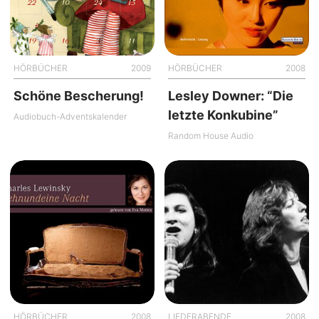
HÖRBÜCHER
2009
HÖRBÜCHER
2008
Schöne Bescherung!
Lesley Downer: “Die
letzte Konkubine”
Audiobuch-Adventskalender
Random House Audio
HÖRBÜCHER
2008
LIEDERABENDE
2008