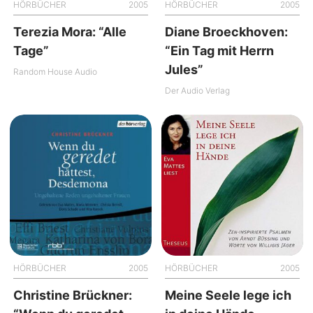
HÖRBÜCHER
2005
HÖRBÜCHER
2005
Terezia Mora: “Alle
Diane Broeckhoven:
Tage”
“Ein Tag mit Herrn
Jules”
Random House Audio
Der Audio Verlag
HÖRBÜCHER
2005
HÖRBÜCHER
2005
Christine Brückner:
Meine Seele lege ich