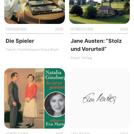
FERNSEHEN
2005
HÖRBÜCHER
2005
Die Spieler
Jane Austen: “Stolz
und Vorurteil”
Tatort / Kommissarin Klara Blum
Argon Verlag
HÖRBÜCHER
2005
LESUNGEN
2004