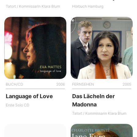
Tatort / Kommissarin Klara Blum
Hörbuch Hamburg
BUCH/CD
2006
FERNSEHEN
2005
Language of Love
Das Lächeln der
Madonna
Erste Solo CD
Tatort / Kommissarin Klara Blum