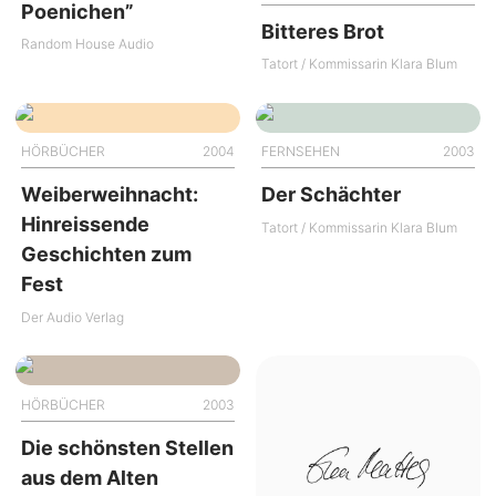
Poenichen”
Bitteres Brot
Random House Audio
Tatort / Kommissarin Klara Blum
HÖRBÜCHER
2004
FERNSEHEN
2003
Weiberweihnacht:
Der Schächter
Hinreissende
Tatort / Kommissarin Klara Blum
Geschichten zum
Fest
Der Audio Verlag
HÖRBÜCHER
2003
Die schönsten Stellen
aus dem Alten