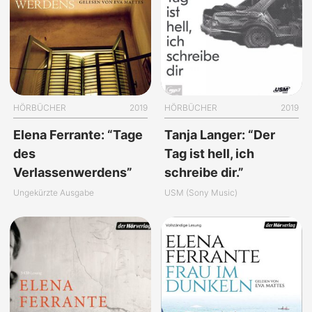
HÖRBÜCHER
2019
HÖRBÜCHER
2019
Elena Ferrante: “Tage
Tanja Langer: “Der
des
Tag ist hell, ich
Verlassenwerdens”
schreibe dir.”
Ungekürzte Ausgabe
USM (Sony Music)