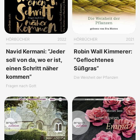
HÖRBÜCHER
2022
HÖRBÜCHER
2021
Navid Kermani: “Jeder
Robin Wall Kimmerer:
soll von da, wo er ist,
“Geflochtenes
einen Schritt näher
Süßgras”
kommen”
Die Weisheit der Pflanzen
Fragen nach Gott