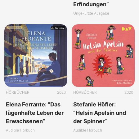
Erfindungen”
Ungekürzte Ausgabe
HÖRBÜCHER
2020
HÖRBÜCHER
2020
Elena Ferrante: “Das
Stefanie Höfler:
lügenhafte Leben der
“Helsin Apelsin und
Erwachsenen”
der Spinner”
Audible Hörbuch
Audible Hörbuch