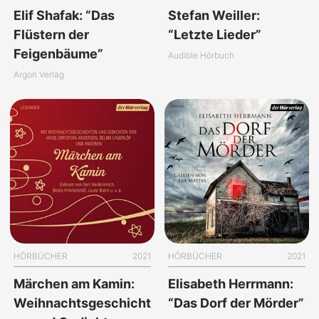
Elif Shafak: “Das
Stefan Weiller:
Flüstern der
“Letzte Lieder”
Feigenbäume”
Audible Hörbuch
Argon Verlag
HÖRBÜCHER
2021
HÖRBÜCHER
2021
Märchen am Kamin:
Elisabeth Herrmann:
Weihnachtsgeschicht
“Das Dorf der Mörder”