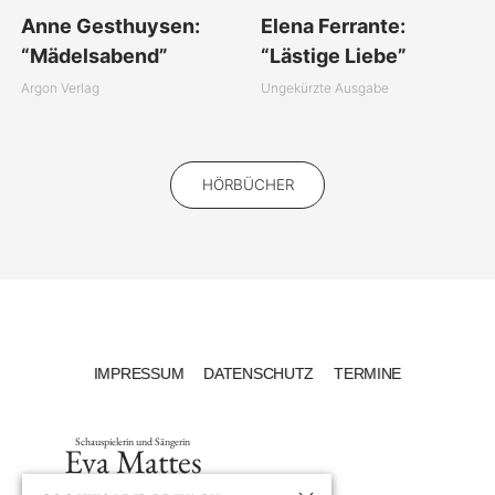
Anne Gesthuysen:
Elena Ferrante:
“Mädelsabend”
“Lästige Liebe”
Argon Verlag
Ungekürzte Ausgabe
HÖRBÜCHER
IMPRESSUM
DATENSCHUTZ
TERMINE
Schauspielerin und Sängerin
Eva Mattes