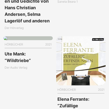
en und Gedichte von
Sanela Beara 1
Hans Christian
Andersen, Selma
Lagerlöf und anderen
Der Hörverlag
HÖRBÜCHER
2021
Ute Mank:
“Wildtriebe”
Der Audio Verlag
HÖRBÜCHER
2021
Elena Ferrante:
“Zufällige