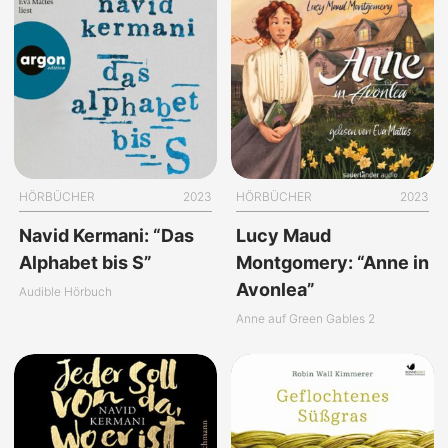
HÖRBÜCHER
2023
HÖRBÜCHER
2023
Navid Kermani: “Das
Lucy Maud
Alphabet bis S”
Montgomery: “Anne in
Avonlea”
Audible Hörbuch
Anne auf Green Gables 2