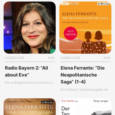
HÖRBÜCHER
2019
HÖRBÜCHER
2019
Radio Bayern 2: “All
Elena Ferrante: “Die
about Eve”
Neapolitanische
Saga” (1-4)
Die außergewöhnliche Karriere der Eva Mattes
Die Hörbuch-Gesamtausgabe der “Neapolitanischen Saga”