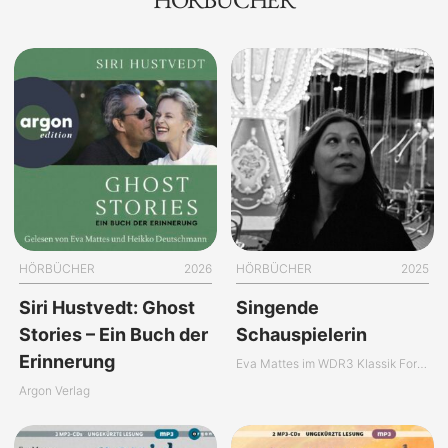
HÖRBÜCHER
2026
HÖRBÜCHER
2025
Siri Hustvedt: Ghost
Singende
Stories – Ein Buch der
Schauspielerin
Erinnerung
Eva Mattes im WDR3 Klassik Forum
Argon Verlag