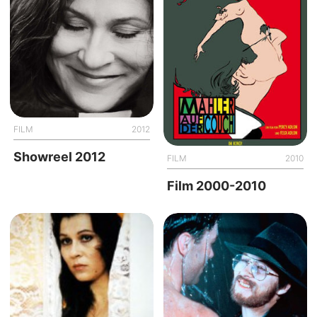
FILM
2012
Showreel 2012
FILM
2010
Film 2000-2010