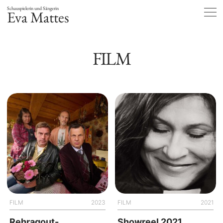
Schauspielerin und Sängerin
Eva Mattes
FILM
FILM
2023
FILM
2021
Rehragout-
Showreel 2021