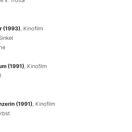
e v. Trotta
r (1993)
, Kinofilm
Sinkel
che
um (1991)
, Kinofilm
l
nzerin (1991)
, Kinofilm
rbst