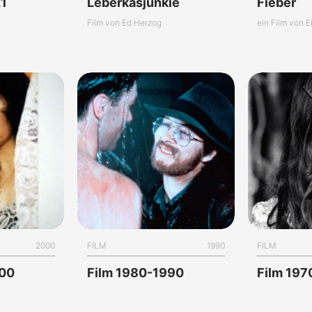
21
Leberkäsjunkie
Fieber
Film von Ed Herzog
ein Film von E
2000
FILM
1990
FILM
000
Film 1980-1990
Film 19