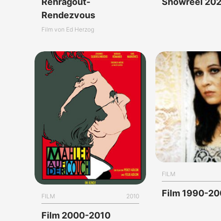
Rehragout-
Showreel 20
Rendezvous
Film von Ed Herzog
FILM
Film 1990-2
FILM
2010
Film 2000-2010