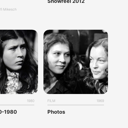
Showreel 2012
lfi Mikesch
1980
FILM
1969
70-1980
Photos