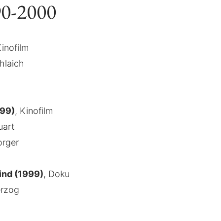
90-2000
Kinofilm
hlaich
999)
, Kinofilm
uart
orger
eind (1999)
, Doku
erzog