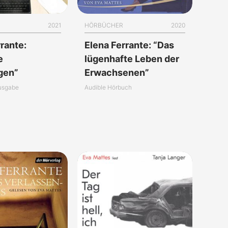
2021
HÖRBÜCHER
2020
rante:
Elena Ferrante: “Das
e
lügenhafte Leben der
gen”
Erwachsenen”
usgabe
Audible Hörbuch