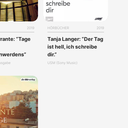
2019
HÖRBÜCHER
2019
rrante: “Tage
Tanja Langer: “Der Tag
ist hell, ich schreibe
enwerdens”
dir.”
usgabe
USM (Sony Music)