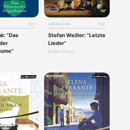
2021
HÖRBÜCHER
2021
ak: “Das
Stefan Weiller: “Letzte
 der
Lieder”
äume”
Audible Hörbuch