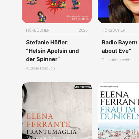
HÖRBÜCHER
2020
HÖRBÜCHER
Stefanie Höfler:
Radio Bayern 2
“Helsin Apelsin und
about Eve”
der Spinner”
Audible Hörbuch