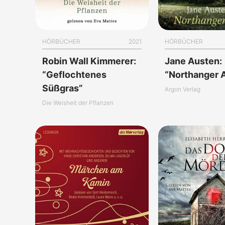
HÖRBÜCHER
2021
HÖRBÜCHER
Robin Wall Kimmerer:
Jane Austen:
“Geflochtenes
“Northanger 
Süßgras”
Argon Verlag
Die Weisheit der Pflanzen