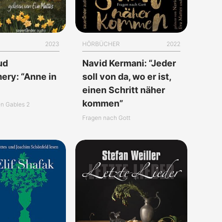
2023
HÖRBÜCHER
2022
ud
Navid Kermani: “Jeder
ry: “Anne in
soll von da, wo er ist,
”
einen Schritt näher
kommen”
n Gables 2
Fragen nach Gott