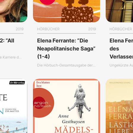
2019
HÖRBÜCHER
2019
HÖRBÜCHER
: “All
Elena Ferrante: “Die
Elena Fe
Neapolitanische Saga”
des
(1-4)
Verlass
Die außergewöhnliche Karriere der Eva Mattes
Die Hörbuch-Gesamtausgabe der “Neapolitanischen Saga”
Ungekürzte A