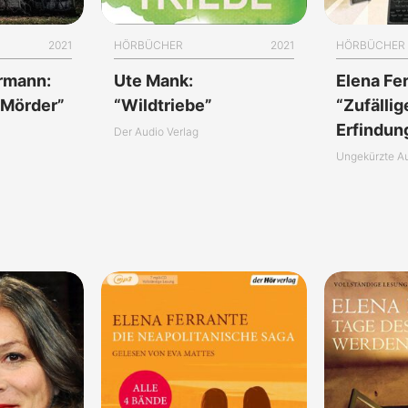
2021
HÖRBÜCHER
2021
HÖRBÜCHER
rrmann:
Ute Mank:
Elena Fer
 Mörder”
“Wildtriebe”
“Zufällig
Erfindun
Der Audio Verlag
Ungekürzte A