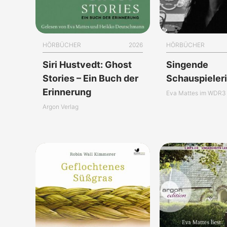
HÖRBÜCHER
2026
HÖRBÜCHER
Siri Hustvedt: Ghost
Singende
Stories – Ein Buch der
Schauspieler
Erinnerung
Eva Mattes im WDR3 
Argon Verlag