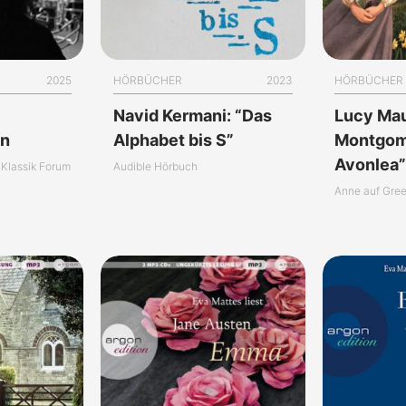
2025
HÖRBÜCHER
2023
HÖRBÜCHER
Navid Kermani: “Das
Lucy Ma
in
Alphabet bis S”
Montgome
Avonlea
Klassik Forum
Audible Hörbuch
Anne auf Gree