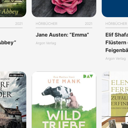
2021
HÖRBÜCHER
2021
HÖRBÜCHER
Jane Austen: “Emma”
Elif Shaf
Abbey”
Flüstern
Argon Verlag
Feigenb
Argon Verlag