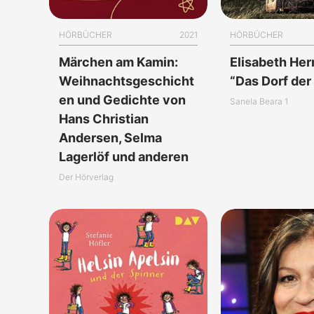
HÖRBÜCHER
2021
HÖRBÜCHER
Märchen am Kamin:
Elisabeth He
Weihnachtsgeschicht
“Das Dorf der
en und Gedichte von
Sanela Beara 1
Hans Christian
Andersen, Selma
Lagerlöf und anderen
Der Hörverlag