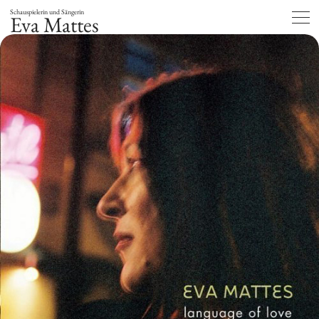
Schauspielerin und Sängerin
Eva Mattes