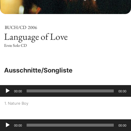
BUCH/CD
2006
Language of Love
Erste Solo CD
Ausschnitte/Songliste
A
00:00
00:00
u
1. Nature Boy
d
i
A
00:00
00:00
o