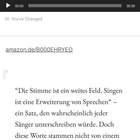
l
A
r
00:00
00:00
o
a
u
-
10. You’ve Changed
y
d
P
e
i
l
r
o
a
amazon.de/B000EHRYEO
-
y
P
e
l
r
a
“Die Stimme ist ein weites Feld. Singen
y
ist eine Erweiterung von Sprechen“ –
e
ein Satz, den wahrscheinlich jeder
r
Sänger unterschreiben würde. Doch
diese Worte stammen nicht von einem