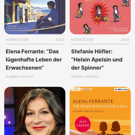
HÖRBÜCHER
2020
HÖRBÜCHER
2020
Elena Ferrante: “Das
Stefanie Höfler:
lügenhafte Leben der
“Helsin Apelsin und
Erwachsenen”
der Spinner”
Audible Hörbuch
Audible Hörbuch