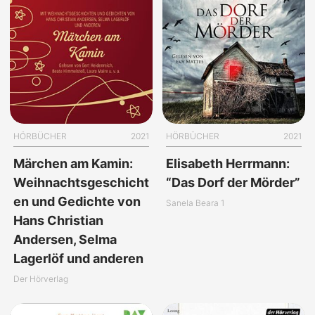
HÖRBÜCHER
2021
HÖRBÜCHER
2021
Märchen am Kamin:
Elisabeth Herrmann:
Weihnachtsgeschicht
“Das Dorf der Mörder”
en und Gedichte von
Sanela Beara 1
Hans Christian
Andersen, Selma
Lagerlöf und anderen
Der Hörverlag