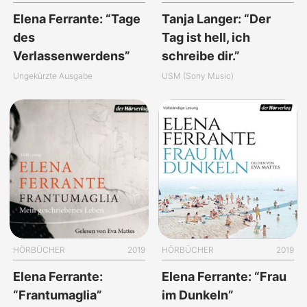
Elena Ferrante: “Tage
Tanja Langer: “Der
des
Tag ist hell, ich
Verlassenwerdens”
schreibe dir.”
Ungekürzte Ausgabe
USM (Sony Music)
HÖRBÜCHER
2019
HÖRBÜCHER
2019
Elena Ferrante:
Elena Ferrante: “Frau
“Frantumaglia”
im Dunkeln”