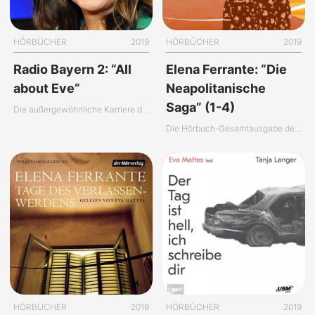
HÖRBÜCHER
2019
HÖRBÜCHER
2019
Radio Bayern 2: “All
Elena Ferrante: “Die
about Eve”
Neapolitanische
Saga” (1-4)
Die außergewöhnliche Karriere der Eva Mattes
Die Hörbuch-Gesamtausgabe der “Neapolitanischen Saga”
HÖRBÜCHER
2019
HÖRBÜCHER
2019