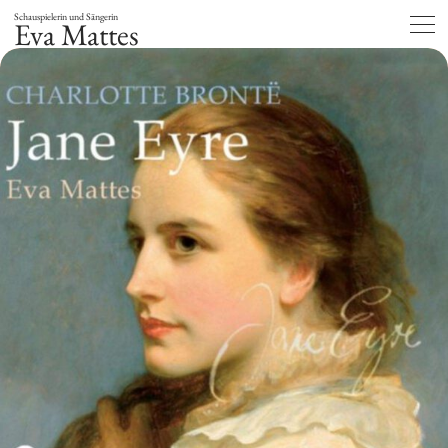
Schauspielerin und Sängerin
Eva Mattes