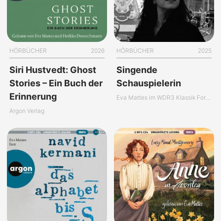
HÖRBÜCHER
2026
HÖRBÜCHER
2025
Siri Hustvedt: Ghost
Singende
Stories – Ein Buch der
Schauspielerin
Erinnerung
Eva Mattes im WDR3 Klassik Forum
Argon Verlag