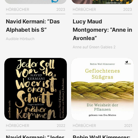
HÖRBÜCHER
2023
HÖRBÜCHER
2023
Navid Kermani: “Das
Lucy Maud
Alphabet bis S”
Montgomery: “Anne in
Avonlea”
Audible Hörbuch
Anne auf Green Gables 2
HÖRBÜCHER
2022
HÖRBÜCHER
2021
Navid Kermani: “Jeder
Robin Wall Kimmerer: