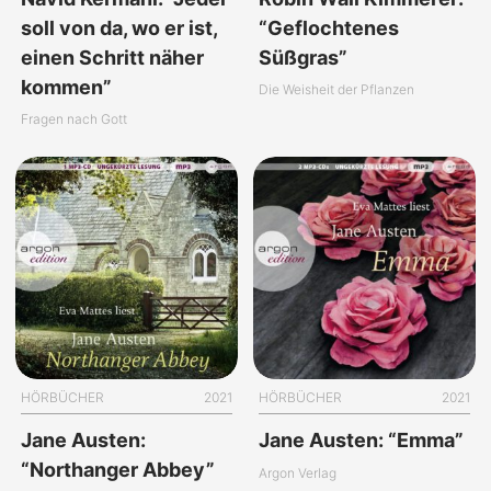
soll von da, wo er ist,
“Geflochtenes
einen Schritt näher
Süßgras”
kommen”
Die Weisheit der Pflanzen
Fragen nach Gott
HÖRBÜCHER
2021
HÖRBÜCHER
2021
Jane Austen:
Jane Austen: “Emma”
“Northanger Abbey”
Argon Verlag