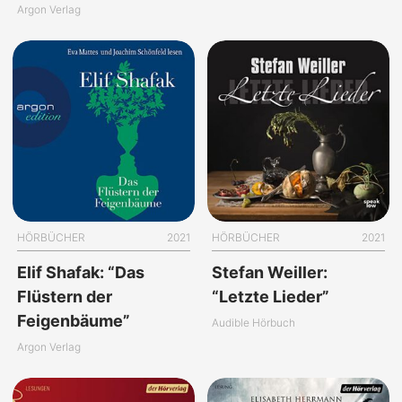
Argon Verlag
HÖRBÜCHER
2021
HÖRBÜCHER
2021
Elif Shafak: “Das
Stefan Weiller:
Flüstern der
“Letzte Lieder”
Feigenbäume”
Audible Hörbuch
Argon Verlag