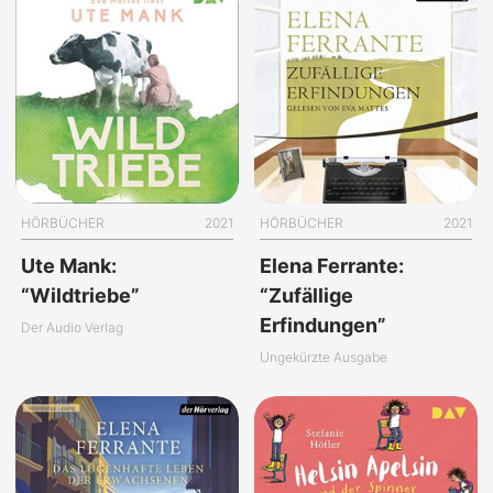
HÖRBÜCHER
2021
HÖRBÜCHER
2021
Ute Mank:
Elena Ferrante:
“Wildtriebe”
“Zufällige
Erfindungen”
Der Audio Verlag
Ungekürzte Ausgabe