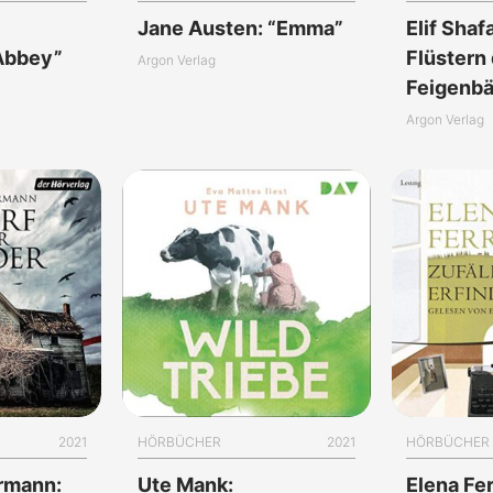
Jane Austen: “Emma”
Elif Shaf
Abbey”
Flüstern
Argon Verlag
Feigenb
Argon Verlag
2021
HÖRBÜCHER
2021
HÖRBÜCHER
rrmann:
Ute Mank:
Elena Fer