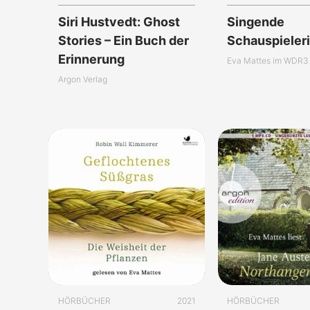
Siri Hustvedt: Ghost
Singende
Stories – Ein Buch der
Schauspieler
Erinnerung
Eva Mattes im WDR3 
Argon Verlag
HÖRBÜCHER
2021
HÖRBÜCHER