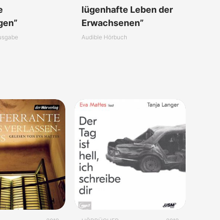
e
lügenhafte Leben der
gen”
Erwachsenen”
usgabe
Audible Hörbuch