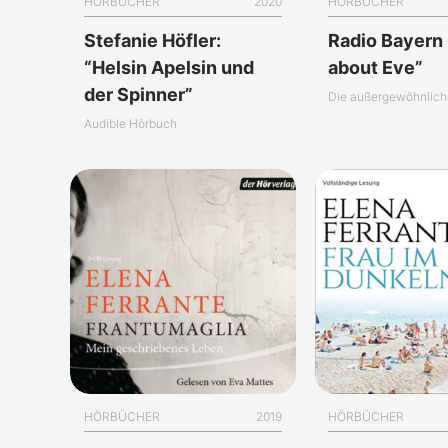
HÖRBÜCHER
2020
HÖRBÜCHER
Stefanie Höfler:
Radio Bayern 2
“Helsin Apelsin und
about Eve”
der Spinner”
Audible Hörbuch
HÖRBÜCHER
2019
HÖRBÜCHER