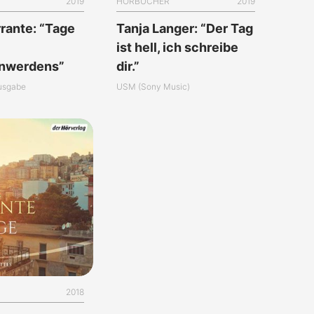
2019
HÖRBÜCHER
2019
rrante: “Tage
Tanja Langer: “Der Tag
ist hell, ich schreibe
enwerdens”
dir.”
usgabe
USM (Sony Music)
2018