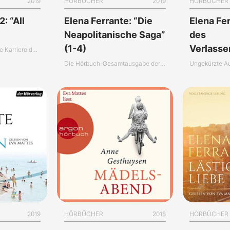
2019
HÖRBÜCHER
2019
HÖRBÜCHER
: “All
Elena Ferrante: “Die
Elena Fe
Neapolitanische Saga”
des
(1-4)
Verlass
Die außergewöhnliche Karriere der Eva Mattes
Die Hörbuch-Gesamtausgabe der “Neapolitanischen Saga”
Ungekürzte A
2019
HÖRBÜCHER
2018
HÖRBÜCHER