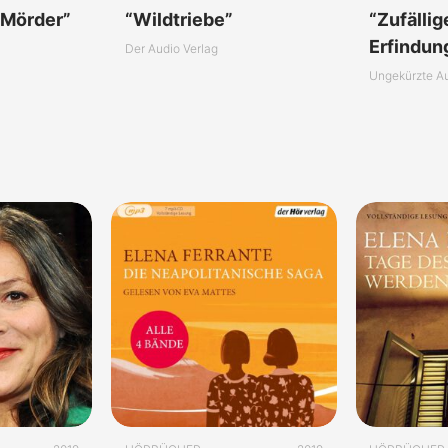
 Mörder”
“Wildtriebe”
“Zufällig
Erfindun
Der Audio Verlag
Ungekürzte A