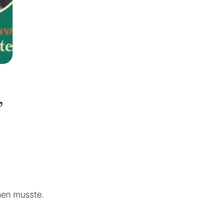
”
men musste.