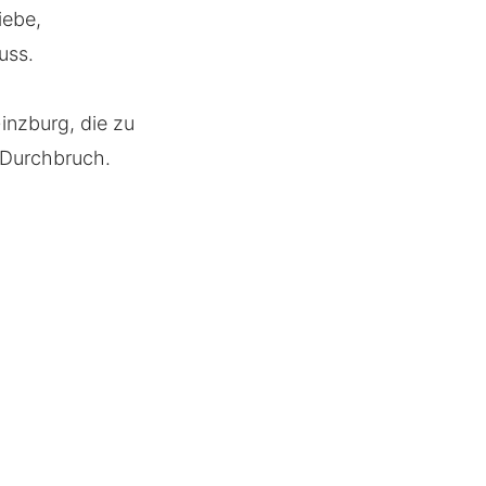
iebe,
uss.
inzburg, die zu
n Durchbruch.