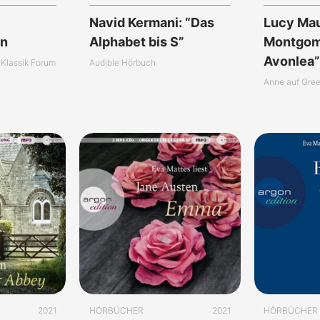
Navid Kermani: “Das
Lucy Ma
in
Alphabet bis S”
Montgome
Avonlea
Klassik Forum
Audible Hörbuch
Anne auf Gree
2021
HÖRBÜCHER
2021
HÖRBÜCHER