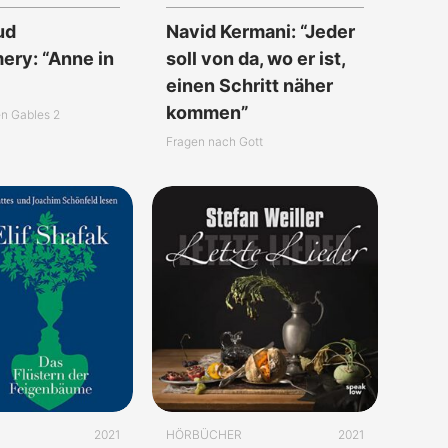
ud
Navid Kermani: “Jeder
ry: “Anne in
soll von da, wo er ist,
”
einen Schritt näher
kommen”
n Gables 2
Fragen nach Gott
2021
HÖRBÜCHER
2021