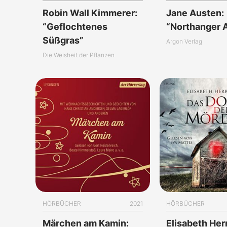
Robin Wall Kimmerer:
Jane Austen:
“Geflochtenes
“Northanger 
Süßgras”
Argon Verlag
Die Weisheit der Pflanzen
HÖRBÜCHER
2021
HÖRBÜCHER
Märchen am Kamin:
Elisabeth He