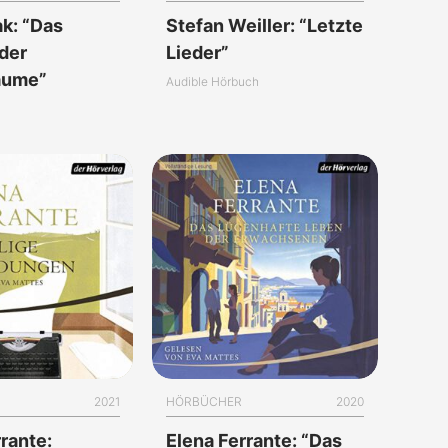
ak: “Das
Stefan Weiller: “Letzte
 der
Lieder”
äume”
Audible Hörbuch
2021
HÖRBÜCHER
2020
rante:
Elena Ferrante: “Das