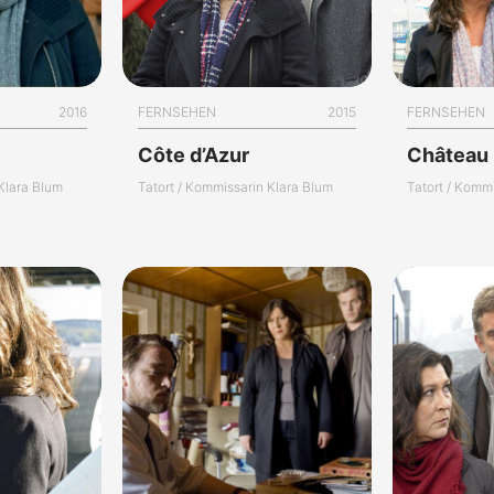
2016
FERNSEHEN
2015
FERNSEHEN
Côte d’Azur
Château
 Klara Blum
Tatort / Kommissarin Klara Blum
Tatort / Komm