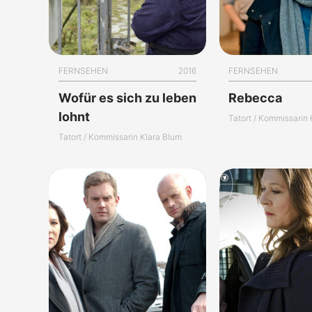
FERNSEHEN
2016
FERNSEHEN
Wofür es sich zu leben
Rebecca
lohnt
Tatort / Kommissarin
Tatort / Kommissarin Klara Blum