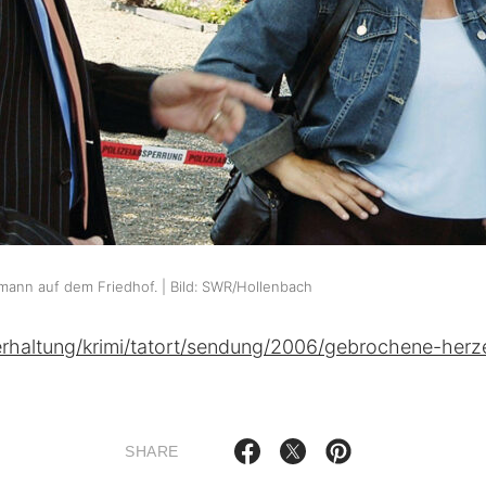
lmann auf dem Friedhof. | Bild: SWR/Hollenbach
erhaltung/krimi/tatort/sendung/2006/gebrochene-her
SHARE