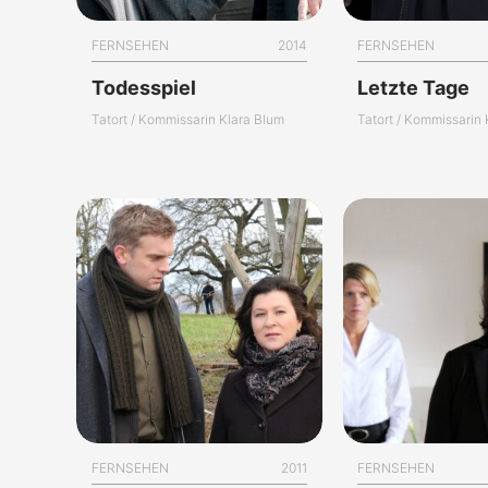
FERNSEHEN
2014
FERNSEHEN
Todesspiel
Letzte Tage
Tatort / Kommissarin Klara Blum
Tatort / Kommissarin
FERNSEHEN
2011
FERNSEHEN