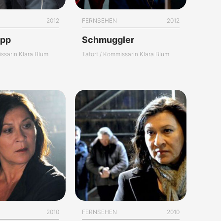
2012
FERNSEHEN
2012
app
Schmuggler
issarin Klara Blum
Tatort / Kommissarin Klara Blum
2010
FERNSEHEN
2010