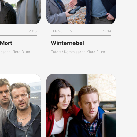
2015
FERNSEHEN
2014
 Mort
Winternebel
issarin Klara Blum
Tatort / Kommissarin Klara Blum