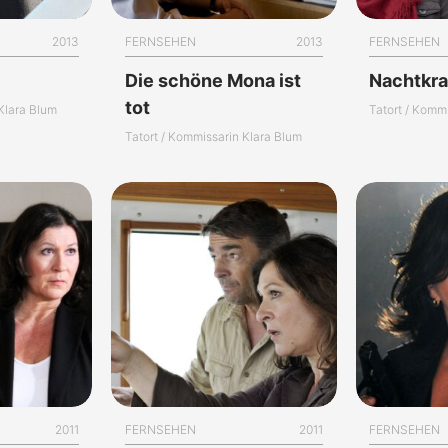
2013
FERNSEHEN
2013
FERNSEHEN
Die schöne Mona ist
Nachtkr
tot
 Klara Blum
Tatort / Komm
Tatort / Kommissarin Klara Blum
2011
FERNSEHEN
2011
FERNSEHEN