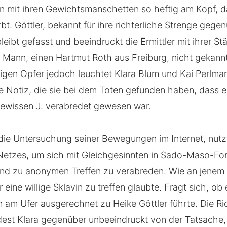
e ihn mit ihren Gewichtsmanschetten so heftig am Kopf,
bt. Göttler, bekannt für ihre richterliche Strenge gege
leibt gefasst und beeindruckt die Ermittler mit ihrer S
n Mann, einen Hartmut Roth aus Freiburg, nicht gekann
igen Opfer jedoch leuchtet Klara Blum und Kai Perlmann
e Notiz, die sie bei dem Toten gefunden haben, dass e
 gewissen J. verabredet gewesen war.
 die Untersuchung seiner Bewegungen im Internet, nutz
Netzes, um sich mit Gleichgesinnten in Sado-Maso-Fo
nd zu anonymen Treffen zu verabreden. Wie an jenem
er eine willige Sklavin zu treffen glaubte. Fragt sich, ob 
hn am Ufer ausgerechnet zu Heike Göttler führte. Die Ri
dest Klara gegenüber unbeeindruckt von der Tatsache,