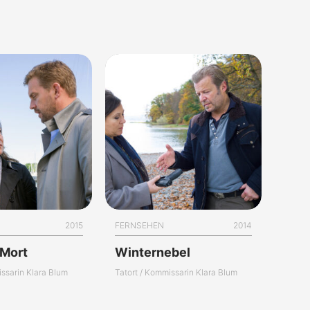
2015
FERNSEHEN
2014
 Mort
Winternebel
issarin Klara Blum
Tatort / Kommissarin Klara Blum