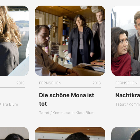
2013
FERNSEHEN
2013
FERNSEHEN
Die schöne Mona ist
Nachtkr
tot
 Klara Blum
Tatort / Komm
Tatort / Kommissarin Klara Blum