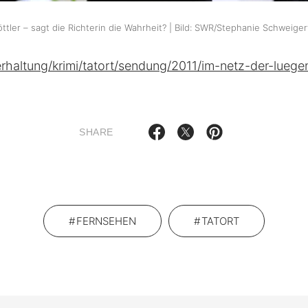
ttler – sagt die Richterin die Wahrheit? | Bild: SWR/Stephanie Schweiger
erhaltung/krimi/tatort/sendung/2011/im-netz-der-lueg
SHARE
FERNSEHEN
TATORT