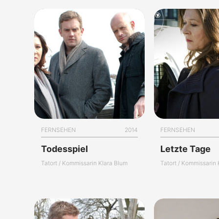
FERNSEHEN
2014
FERNSEHEN
Todesspiel
Letzte Tage
Tatort / Kommissarin Klara Blum
Tatort / Kommissarin