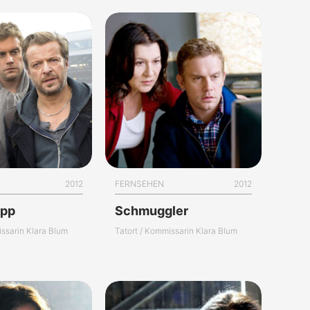
2012
FERNSEHEN
2012
app
Schmuggler
issarin Klara Blum
Tatort / Kommissarin Klara Blum