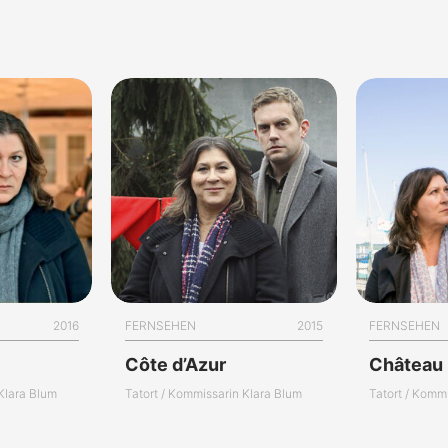
2016
FERNSEHEN
2015
FERNSEHEN
Côte d’Azur
Château
 Klara Blum
Tatort / Kommissarin Klara Blum
Tatort / Komm