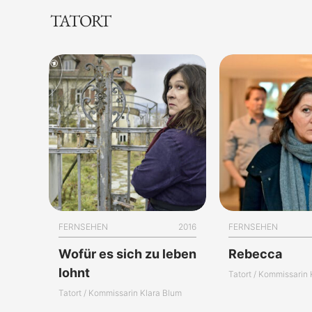
TATORT
FERNSEHEN
2016
FERNSEHEN
Wofür es sich zu leben
Rebecca
lohnt
Tatort / Kommissarin
Tatort / Kommissarin Klara Blum