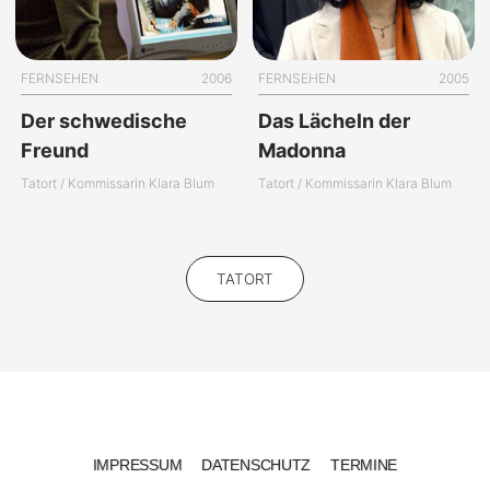
FERNSEHEN
2006
FERNSEHEN
2005
Der schwedische
Das Lächeln der
Freund
Madonna
Tatort / Kommissarin Klara Blum
Tatort / Kommissarin Klara Blum
TATORT
IMPRESSUM
DATENSCHUTZ
TERMINE