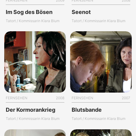
FERNSEHEN
2009
FERNSEHEN
2008
Im Sog des Bösen
Seenot
Tatort / Kommissarin Klara Blum
Tatort / Kommissarin Klara Blum
FERNSEHEN
2008
FERNSEHEN
2007
Der Kormorankrieg
Blutsbande
Tatort / Kommissarin Klara Blum
Tatort / Kommissarin Klara Blum