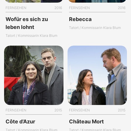
FERNSEHEN
2016
FERNSEHEN
2016
Wofür es sich zu
Rebecca
leben lohnt
Tatort / Kommissarin Klara Blum
Tatort / Kommissarin Klara Blum
FERNSEHEN
2015
FERNSEHEN
2015
Côte d’Azur
Château Mort
Tatort / Kommissarin Klara Blum
Tatort / Kommissarin Klara Blum