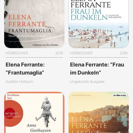
HÖRBÜCHER
2019
HÖRBÜCHER
2019
Elena Ferrante:
Elena Ferrante: “Frau
“Frantumaglia”
im Dunkeln”
Audible Hörbuch
Ungekürzte Ausgabe