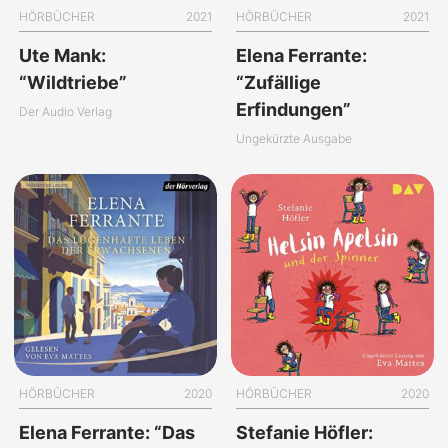
HÖRBÜCHER
2021
HÖRBÜCHER
2021
Ute Mank:
Elena Ferrante:
“Wildtriebe”
“Zufällige
Erfindungen”
Der Audio Verlag
Ungekürzte Ausgabe
HÖRBÜCHER
2020
HÖRBÜCHER
2020
Elena Ferrante: “Das
Stefanie Höfler: