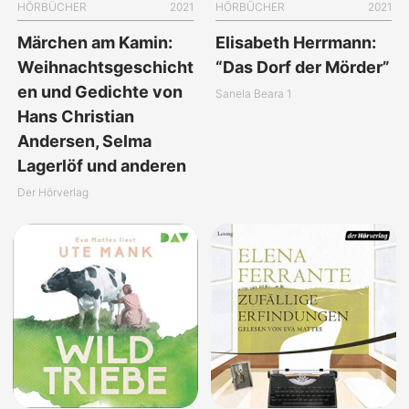
HÖRBÜCHER
2021
HÖRBÜCHER
2021
Märchen am Kamin:
Elisabeth Herrmann:
Weihnachtsgeschicht
“Das Dorf der Mörder”
en und Gedichte von
Sanela Beara 1
Hans Christian
Andersen, Selma
Lagerlöf und anderen
Der Hörverlag