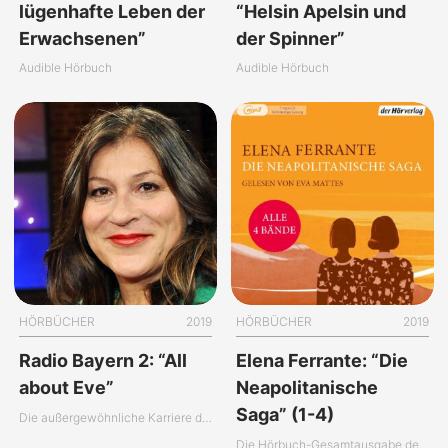
lügenhafte Leben der
“Helsin Apelsin und
Erwachsenen”
der Spinner”
Audible Hörbuch
Audible Hörbuch
HÖRBÜCHER
2019
HÖRBÜCHER
2019
Radio Bayern 2: “All
Elena Ferrante: “Die
about Eve”
Neapolitanische
Saga” (1-4)
Die außergewöhnliche Karriere der Eva Mattes
Die Hörbuch-Gesamtausgabe der “Neapolitanischen Saga”