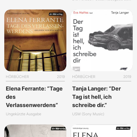
HÖRBÜCHER
2019
HÖRBÜCHER
2019
Elena Ferrante: “Tage
Tanja Langer: “Der
des
Tag ist hell, ich
Verlassenwerdens”
schreibe dir.”
Ungekürzte Ausgabe
USM (Sony Music)