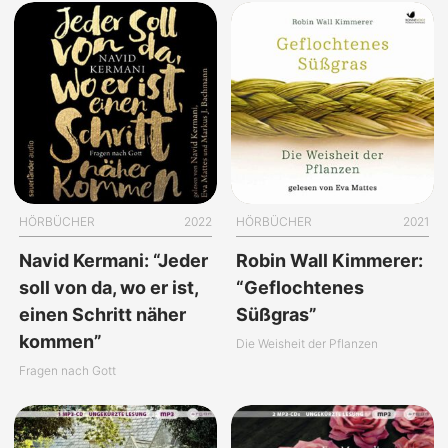
HÖRBÜCHER
2022
HÖRBÜCHER
2021
Navid Kermani: “Jeder
Robin Wall Kimmerer:
soll von da, wo er ist,
“Geflochtenes
einen Schritt näher
Süßgras”
kommen”
Die Weisheit der Pflanzen
Fragen nach Gott