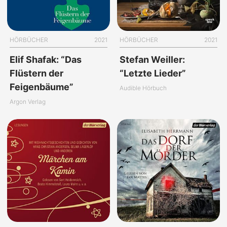
HÖRBÜCHER
2021
HÖRBÜCHER
2021
Elif Shafak: “Das
Stefan Weiller:
Flüstern der
“Letzte Lieder”
Feigenbäume”
Audible Hörbuch
Argon Verlag