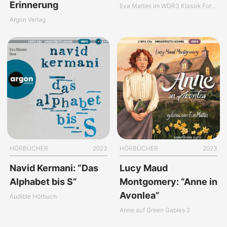
Erinnerung
Eva Mattes im WDR3 Klassik Forum
Argon Verlag
HÖRBÜCHER
2023
HÖRBÜCHER
2023
Navid Kermani: “Das
Lucy Maud
Alphabet bis S”
Montgomery: “Anne in
Avonlea”
Audible Hörbuch
Anne auf Green Gables 2