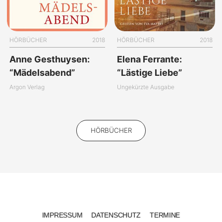
HÖRBÜCHER
2018
HÖRBÜCHER
2018
Anne Gesthuysen:
Elena Ferrante:
“Mädelsabend”
“Lästige Liebe”
Argon Verlag
Ungekürzte Ausgabe
HÖRBÜCHER
IMPRESSUM
DATENSCHUTZ
TERMINE