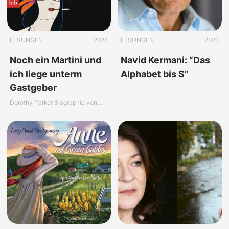
LESUNGEN
2024
LESUNGEN
2023
Noch ein Martini und
Navid Kermani: “Das
ich liege unterm
Alphabet bis S”
Gastgeber
Dorothy Parker Biographie von Michaela Karl