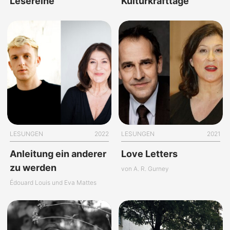
Lesereihe
Kulturkrafttage
LESUNGEN
2022
LESUNGEN
2021
Anleitung ein anderer
Love Letters
zu werden
von A. R. Gurney
Édouard Louis und Eva Mattes