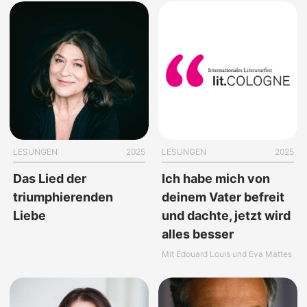
LESUNGEN
2025
LESUNGEN
2025
Das Lied der
Ich habe mich von
triumphierenden
deinem Vater befreit
Liebe
und dachte, jetzt wird
alles besser
Mit Édouard Louis und Eva Mattes