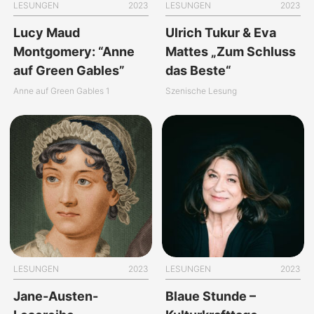
LESUNGEN
2023
LESUNGEN
2023
Lucy Maud
Ulrich Tukur & Eva
Montgomery: “Anne
Mattes „Zum Schluss
auf Green Gables”
das Beste“
Anne auf Green Gables 1
Szenische Lesung
LESUNGEN
2023
LESUNGEN
2023
Jane-Austen-
Blaue Stunde –