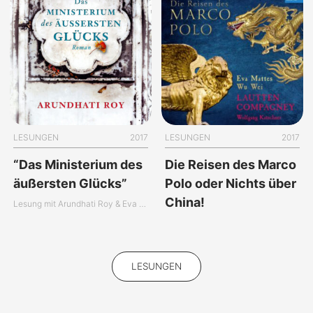
LESUNGEN
2017
LESUNGEN
2017
“Das Ministerium des
Die Reisen des Marco
äußersten Glücks”
Polo oder Nichts über
China!
Lesung mit Arundhati Roy & Eva Mattes
LESUNGEN