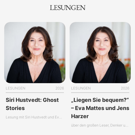
LESUNGEN
LESUNGEN
2026
LESUNGEN
2026
Siri Hustvedt: Ghost
„Liegen Sie bequem?“
Stories
– Eva Mattes und Jens
Harzer
Lesung mit Siri Hustvedt und Eva Mattes
über den großen Leser, Denker und Erzähler Roger Willemsen