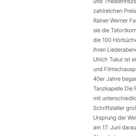
und Theaterinsze
zahlreichen Prei
Rainer Werner Fa
sie die Tatortko
die 100 Hörbüche
ihren Liederaben
Ulrich Tukur ist
und Filmschauspi
40er Jahre began
Tanzkapelle Die 
mit unterschiedl
Schriftsteller g
Ursprung der Wel
am 17. Juni darau