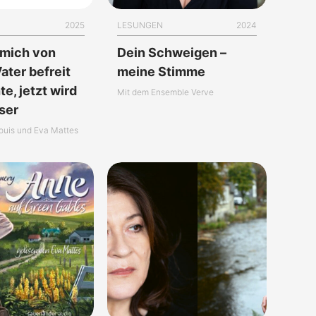
2025
LESUNGEN
2024
 mich von
Dein Schweigen –
ater befreit
meine Stimme
e, jetzt wird
Mit dem Ensemble Verve
ser
ouis und Eva Mattes