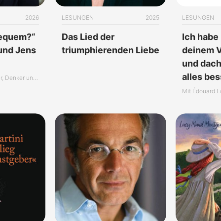
2026
LESUNGEN
2025
LESUNGEN
bequem?“
Das Lied der
Ich habe
und Jens
triumphierenden Liebe
deinem V
und dacht
alles bes
über den großen Leser, Denker und Erzähler Roger Willemsen
Mit Édouard L