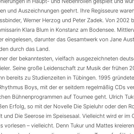
nierungen in Haupt- und Nebenrollen gespielt und wur
sen und Auszeichnungen geehrt. Ihre Regisseure waren
ssbinder, Werner Herzog und Peter Zadek. Von 2002 bi
mmissarin Klara Blum in Konstanz am Bodensee. Mittlerw
r eingelesen, darunter das Gesamtwerk von Jane Auste
den durch das Land.
 einer der bekanntesten, vielfach ausgezeichneten deut
eler. Seine große Leidenschaft zur Musik der frühen 2
n bereits zu Studienzeiten in Tübingen. 1995 gründete
Rhythmus Boys, mit der er seitdem regelmäßig CDs ver
ichen Bühnenprogrammen auf Tournee geht. Ulrich Tuku
roßen Erfolg, so mit der Novelle Die Spieluhr oder den
t und Die Seerose im Speisesaal. Vielleicht wird er im
s vorlesen – vielleicht. Denn Tukur und Mattes kreieren