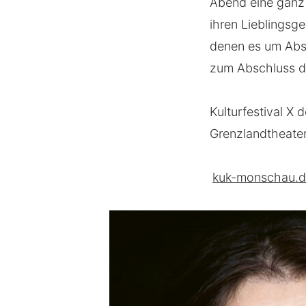
Abend eine ganz 
ihren Lieblingsg
denen es um Absc
zum Abschluss de
Kulturfestival X
Grenzlandtheate
kuk-monschau.de