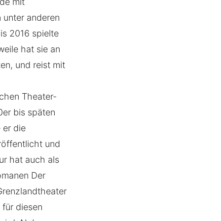
de mit
 unter anderen
s 2016 spielte
eile hat sie an
n, und reist mit
schen Theater-
0er bis späten
 er die
öffentlicht und
r hat auch als
 Romanen Der
 Grenzlandtheater
 für diesen