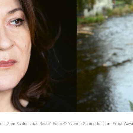
ttes „Zum Schluss das Beste“ Foto: © Yvonne Schmedemann, Ernst Waw