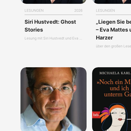
LESUNGEN
2026
LESUNGEN
Siri Hustvedt: Ghost
„Liegen Sie 
Stories
– Eva Mattes 
Harzer
Lesung mit Siri Hustvedt und Eva Mattes