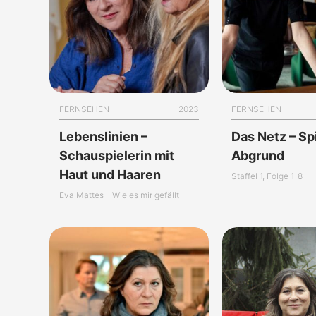
FERNSEHEN
2023
FERNSEHEN
Lebenslinien –
Das Netz – Sp
Schauspielerin mit
Abgrund
Haut und Haaren
Staffel 1, Folge 1-8
Eva Mattes – Wie es mir gefällt