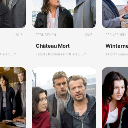
2015
FERNSEHEN
2015
FERNSEHEN
Château Mort
Wintern
 Klara Blum
Tatort / Kommissarin Klara Blum
Tatort / Komm