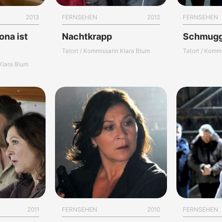
2013
FERNSEHEN
2012
FERNSEHEN
ona ist
Nachtkrapp
Schmugg
Tatort / Kommissarin Klara Blum
Tatort / Komm
 Klara Blum
2011
FERNSEHEN
2010
FERNSEHEN