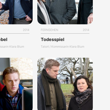
2014
FERNSEHEN
2014
ebel
Todesspiel
issarin Klara Blum
Tatort / Kommissarin Klara Blum