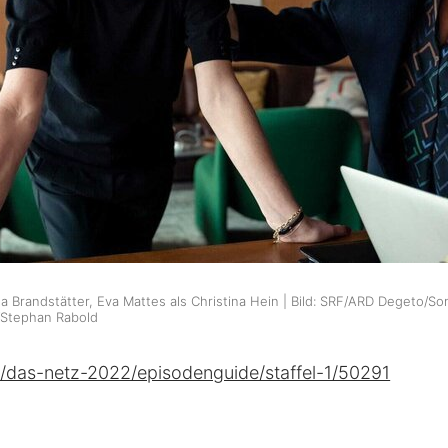
Lea Brandstätter, Eva Mattes als Christina Hein | Bild: SRF/ARD Degeto/
Stephan Rabold
e/das-netz-2022/episodenguide/staffel-1/50291