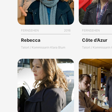
FERNSEHEN
2016
FERNSEHEN
Rebecca
Côte d’Azur
Tatort / Kommissarin Klara Blum
Tatort / Kommissarin