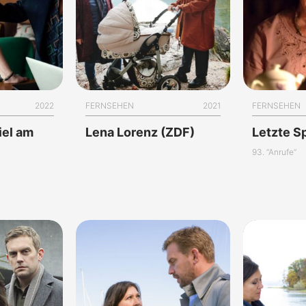
2022
FERNSEHEN
2021
FERNSEHEN
iel am
Lena Lorenz (ZDF)
Letzte Sp
93. “Anrufe”