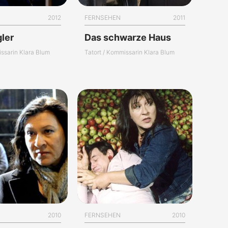
2012
FERNSEHEN
2011
ler
Das schwarze Haus
issarin Klara Blum
Tatort / Kommissarin Klara Blum
2010
FERNSEHEN
2010