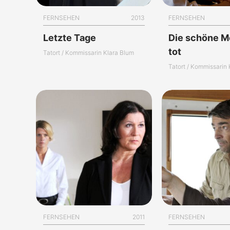
FERNSEHEN
2013
FERNSEHEN
Letzte Tage
Die schöne M
tot
Tatort / Kommissarin Klara Blum
Tatort / Kommissarin
FERNSEHEN
2011
FERNSEHEN