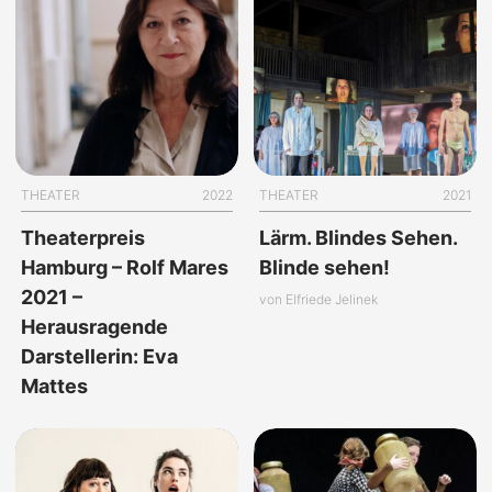
THEATER
2022
THEATER
2021
Theaterpreis
Lärm. Blindes Sehen.
Hamburg – Rolf Mares
Blinde sehen!
2021 –
von Elfriede Jelinek
Herausragende
Darstellerin: Eva
Mattes