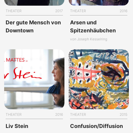
THEATER
2017
THEATER
2016
Der gute Mensch von
Arsen und
Downtown
Spitzenhäubchen
von Joseph Kesselring
THEATER
2016
THEATER
2015
Liv Stein
Confusion/Diffusion