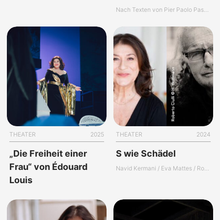
Nach Texten von Pier Paolo Pasolini
THEATER
2025
THEATER
2024
„Die Freiheit einer
S wie Schädel
Frau“ von Édouard
Navid Kermani / Eva Mattes / Roberto Ciulli
Louis