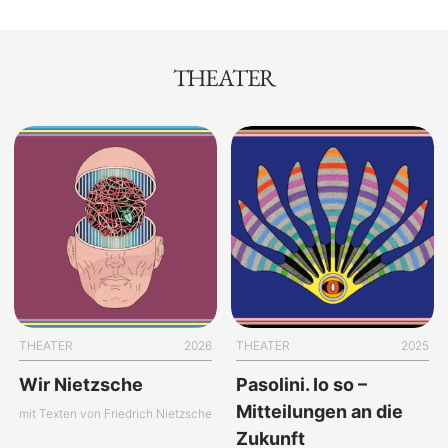
THEATER
THEATER
2026
THEATER
2025
Wir Nietzsche
Pasolini. Io so –
Mitteilungen an die
mit Texten von Friedrich Nietzsche
Zukunft