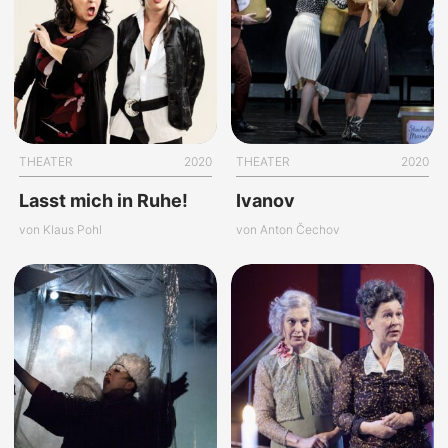
THEATER
2020
THEATER
2020
Lasst mich in Ruhe!
Ivanov
von Klaus Pohl
von Anton Čechov