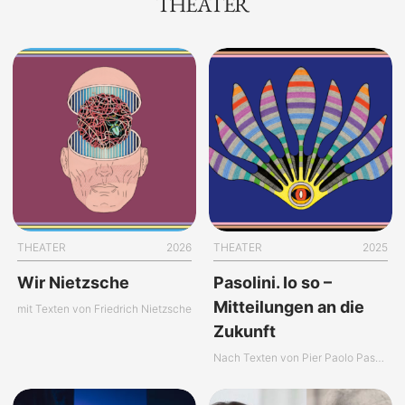
THEATER
THEATER
2026
THEATER
2025
Wir Nietzsche
Pasolini. Io so –
Mitteilungen an die
mit Texten von Friedrich Nietzsche
Zukunft
Nach Texten von Pier Paolo Pasolini