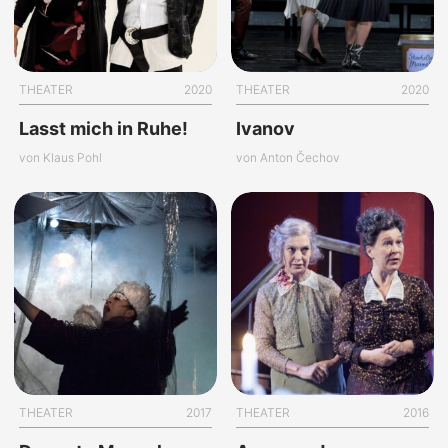
THEATER
2020
THEATER
2020
Lasst mich in Ruhe!
Ivanov
von Klaus Pohl
von Anton Čechov
THEATER
2017
THEATER
2016