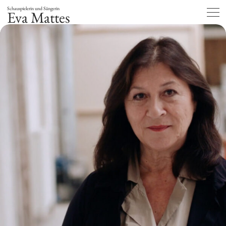
Schauspielerin und Sängerin
Eva Mattes