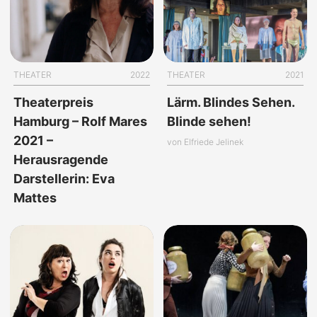
THEATER
2022
THEATER
2021
Theaterpreis
Lärm. Blindes Sehen.
Hamburg – Rolf Mares
Blinde sehen!
2021 –
von Elfriede Jelinek
Herausragende
Darstellerin: Eva
Mattes