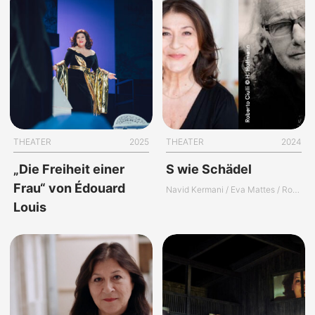
THEATER
2025
THEATER
2024
„Die Freiheit einer
S wie Schädel
Frau“ von Édouard
Navid Kermani / Eva Mattes / Roberto Ciulli
Louis