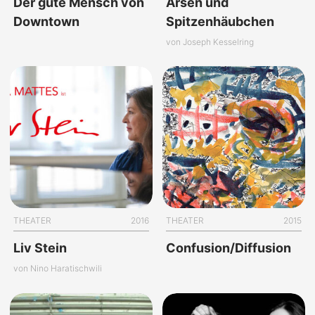
Der gute Mensch von
Arsen und
Downtown
Spitzenhäubchen
von Joseph Kesselring
THEATER
2016
THEATER
2015
Liv Stein
Confusion/Diffusion
von Nino Haratischwili