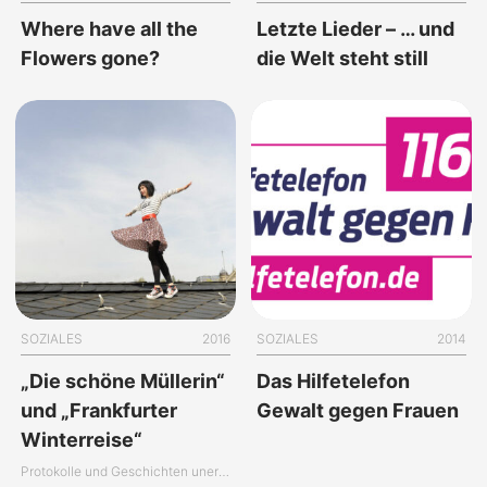
Where have all the
Letzte Lieder – … und
Flowers gone?
die Welt steht still
SOZIALES
2016
SOZIALES
2014
„Die schöne Müllerin“
Das Hilfetelefon
und „Frankfurter
Gewalt gegen Frauen
Winterreise“
Protokolle und Geschichten unerfüllter Liebe wohnungsloser Menschen