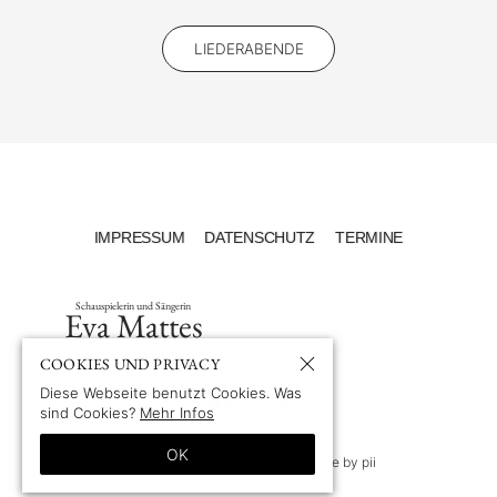
LIEDERABENDE
IMPRESSUM
DATENSCHUTZ
TERMINE
Schauspielerin und Sängerin
Eva Mattes
COOKIES UND PRIVACY
Diese Webseite benutzt Cookies. Was
sind Cookies?
Mehr Infos
OK
© 1969-2026 by Eva Mattes
—
Site by pii