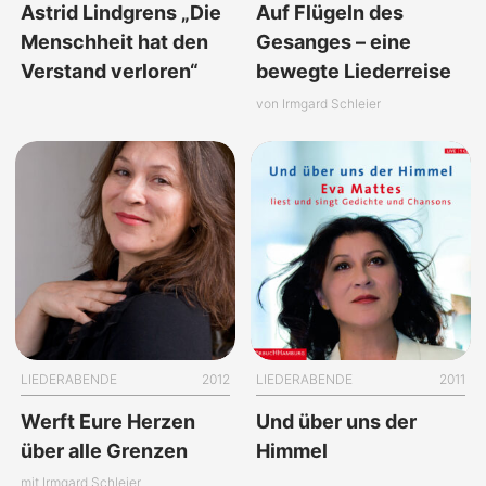
Astrid Lindgrens „Die
Auf Flügeln des
Menschheit hat den
Gesanges – eine
Verstand verloren“
bewegte Liederreise
von Irmgard Schleier
LIEDERABENDE
2012
LIEDERABENDE
2011
Werft Eure Herzen
Und über uns der
über alle Grenzen
Himmel
mit Irmgard Schleier