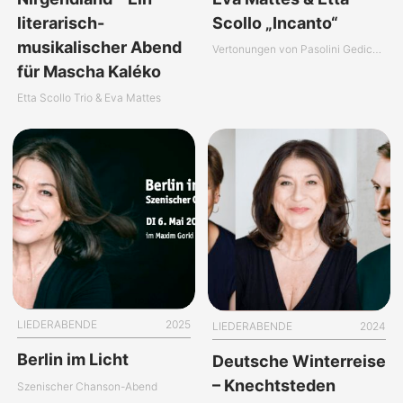
literarisch-
Scollo „Incanto“
musikalischer Abend
Vertonungen von Pasolini Gedichten
für Mascha Kaléko
Etta Scollo Trio & Eva Mattes
LIEDERABENDE
2025
LIEDERABENDE
2024
Berlin im Licht
Deutsche Winterreise
– Knechtsteden
Szenischer Chanson-Abend