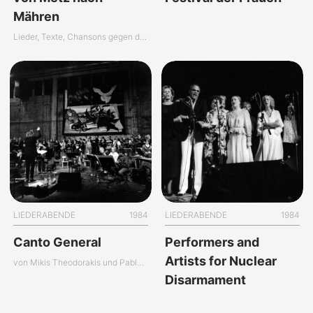
Mähren
Lieder, Texte, Chansons gegen den Krieg aus drei Jahrhunderten
LIEDERABENDE
1984
LIEDERABENDE
1984
Canto General
Performers and
Artists for Nuclear
von Mikis Theodorakis und Pablo Neruda
Disarmament