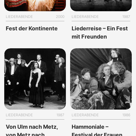
LIEDERABENDE
2000
LIEDERABENDE
1987
Fest der Kontinente
Liederreise – Ein Fest
mit Freunden
LIEDERABENDE
1987
LIEDERABENDE
1986
Von Ulm nach Metz,
Hammoniale –
von Metz nach
Festival der Frauen