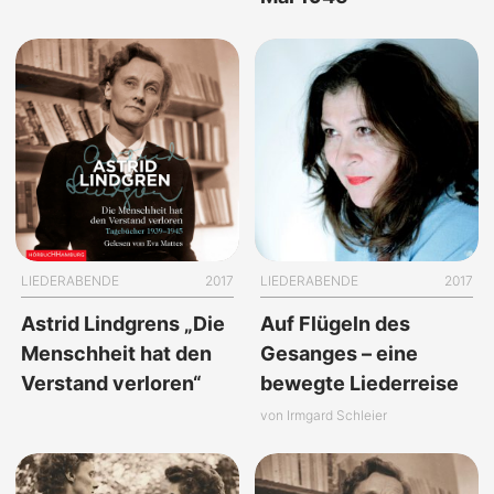
LIEDERABENDE
2017
LIEDERABENDE
2017
Astrid Lindgrens „Die
Auf Flügeln des
Menschheit hat den
Gesanges – eine
Verstand verloren“
bewegte Liederreise
von Irmgard Schleier