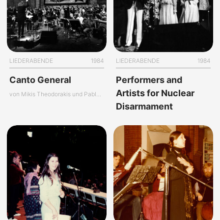
LIEDERABENDE
1984
LIEDERABENDE
1984
Canto General
Performers and
Artists for Nuclear
von Mikis Theodorakis und Pablo Neruda
Disarmament