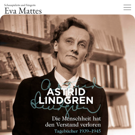
Schauspielerin und Sängerin
Eva Mattes