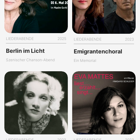
LIEDERABENDE
2025
LIEDERABENDE
2023
Berlin im Licht
Emigrantenchoral
Szenischer Chanson-Abend
Ein Memorial
LIEDERABENDE
2023
LIEDERABENDE
2023