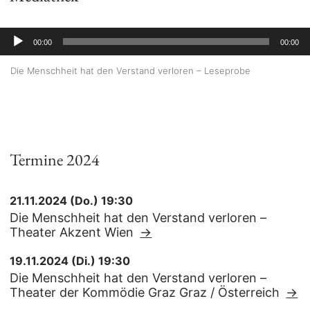
A
00:00
00:00
u
Die Menschheit hat den Verstand verloren – Leseprobe
d
i
o
-
Termine 2024
P
l
21.11.2024 (Do.) 19:30
a
Die Menschheit hat den Verstand verloren –
Theater Akzent Wien
→
y
e
19.11.2024 (Di.) 19:30
Die Menschheit hat den Verstand verloren –
r
Theater der Kommödie Graz Graz / Österreich
→