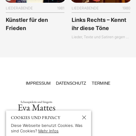
LIEDERABENDE
1981
LIEDERABENDE
1980
Künstler für den
Links Rechts – Kennt
Frieden
ihr diese Töne
Lieder, Texte und Satiren gegen alten und neuen Faschismus
IMPRESSUM
DATENSCHUTZ
TERMINE
Schauspielerin und Sängerin
Eva Mattes
COOKIES UND PRIVACY
Diese Webseite benutzt Cookies. Was
sind Cookies?
Mehr Infos