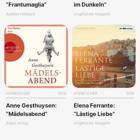
“Frantumaglia”
im Dunkeln”
Audible Hörbuch
Ungekürzte Ausgabe
HÖRBÜCHER
2018
HÖRBÜCHER
2018
Anne Gesthuysen:
Elena Ferrante:
“Mädelsabend”
“Lästige Liebe”
Argon Verlag
Ungekürzte Ausgabe