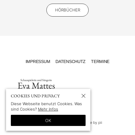
HÖRBÜCHER
IMPRESSUM
DATENSCHUTZ
TERMINE
Schauspielerin und Sängerin
Eva Mattes
COOKIES UND PRIVACY
Diese Webseite benutzt Cookies. Was
sind Cookies?
Mehr Infos
OK
© 1969-2026 by Eva Mattes
—
Site by pii