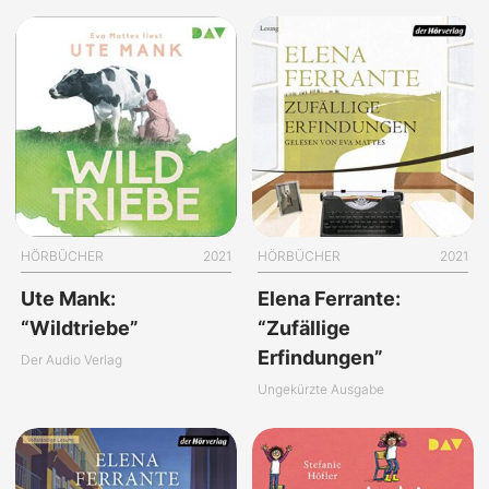
HÖRBÜCHER
2021
HÖRBÜCHER
2021
Ute Mank:
Elena Ferrante:
“Wildtriebe”
“Zufällige
Erfindungen”
Der Audio Verlag
Ungekürzte Ausgabe