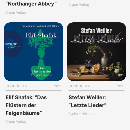
“Northanger Abbey”
Argon Verlag
Argon Verlag
HÖRBÜCHER
2021
HÖRBÜCHER
2021
Elif Shafak: “Das
Stefan Weiller:
Flüstern der
“Letzte Lieder”
Feigenbäume”
Audible Hörbuch
Argon Verlag