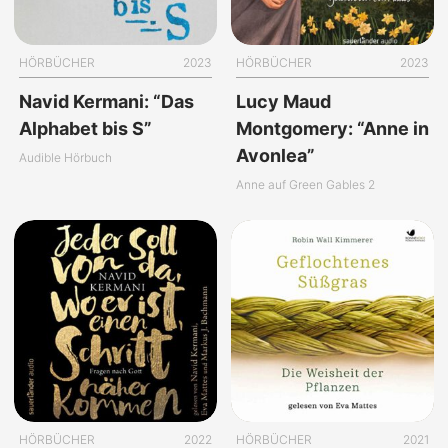
HÖRBÜCHER
2023
HÖRBÜCHER
2023
Navid Kermani: “Das
Lucy Maud
Alphabet bis S”
Montgomery: “Anne in
Avonlea”
Audible Hörbuch
Anne auf Green Gables 2
HÖRBÜCHER
2022
HÖRBÜCHER
2021