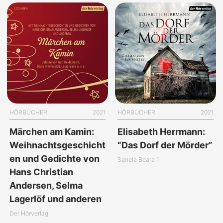
HÖRBÜCHER
2021
HÖRBÜCHER
2021
Märchen am Kamin:
Elisabeth Herrmann:
Weihnachtsgeschicht
“Das Dorf der Mörder”
en und Gedichte von
Sanela Beara 1
Hans Christian
Andersen, Selma
Lagerlöf und anderen
Der Hörverlag