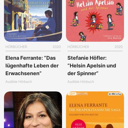
HÖRBÜCHER
2020
HÖRBÜCHER
2020
Elena Ferrante: “Das
Stefanie Höfler:
lügenhafte Leben der
“Helsin Apelsin und
Erwachsenen”
der Spinner”
Audible Hörbuch
Audible Hörbuch