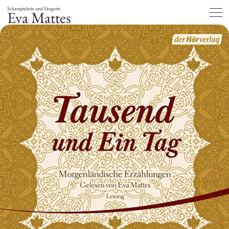
Schauspielerin und Sängerin
Eva Mattes