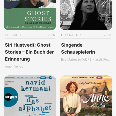
HÖRBÜCHER
2026
HÖRBÜCHER
2025
Siri Hustvedt: Ghost
Singende
Stories – Ein Buch der
Schauspielerin
Erinnerung
Eva Mattes im WDR3 Klassik Forum
Argon Verlag