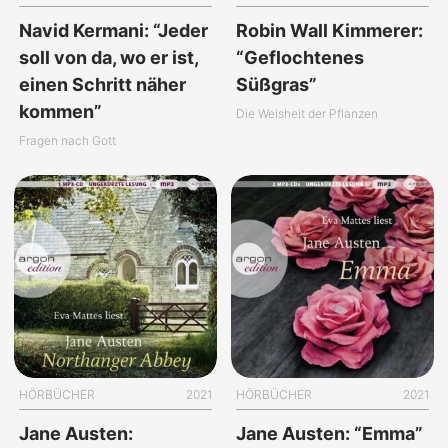
Navid Kermani: “Jeder
Robin Wall Kimmerer:
soll von da, wo er ist,
“Geflochtenes
einen Schritt näher
Süßgras”
kommen”
Die Weisheit der Pflanzen
Fragen nach Gott
HÖRBÜCHER
2021
HÖRBÜCHER
2021
Jane Austen:
Jane Austen: “Emma”