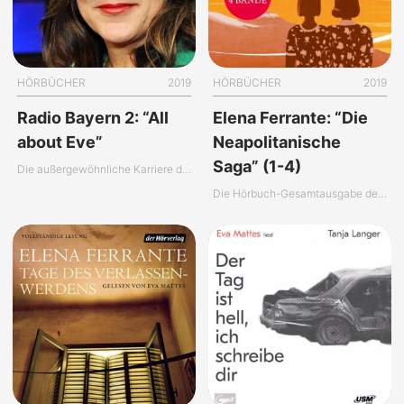
HÖRBÜCHER
2019
HÖRBÜCHER
2019
Radio Bayern 2: “All
Elena Ferrante: “Die
about Eve”
Neapolitanische
Saga” (1-4)
Die außergewöhnliche Karriere der Eva Mattes
Die Hörbuch-Gesamtausgabe der “Neapolitanischen Saga”