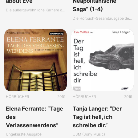
about Eve”
Neapolitanische
Saga” (1-4)
Die außergewöhnliche Karriere der Eva Mattes
Die Hörbuch-Gesamtausgabe der “Neapolitanischen Saga”
HÖRBÜCHER
2019
HÖRBÜCHER
2019
Elena Ferrante: “Tage
Tanja Langer: “Der
des
Tag ist hell, ich
Verlassenwerdens”
schreibe dir.”
Ungekürzte Ausgabe
USM (Sony Music)