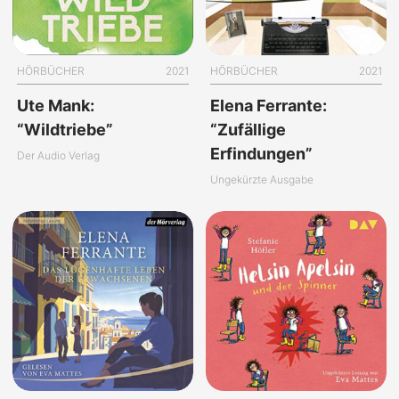
HÖRBÜCHER
2021
HÖRBÜCHER
2021
Ute Mank:
Elena Ferrante:
“Wildtriebe”
“Zufällige
Erfindungen”
Der Audio Verlag
Ungekürzte Ausgabe