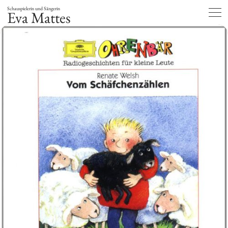
Schauspielerin und Sängerin
Eva Mattes