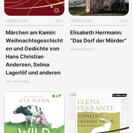
HÖRBÜCHER
2021
HÖRBÜCHER
2021
Märchen am Kamin:
Elisabeth Herrmann:
Weihnachtsgeschicht
“Das Dorf der Mörder”
en und Gedichte von
Sanela Beara 1
Hans Christian
Andersen, Selma
Lagerlöf und anderen
Der Hörverlag