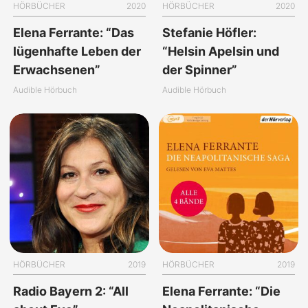
HÖRBÜCHER
2020
HÖRBÜCHER
2020
Elena Ferrante: “Das
Stefanie Höfler:
lügenhafte Leben der
“Helsin Apelsin und
Erwachsenen”
der Spinner”
Audible Hörbuch
Audible Hörbuch
HÖRBÜCHER
2019
HÖRBÜCHER
2019
Radio Bayern 2: “All
Elena Ferrante: “Die