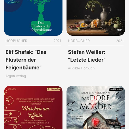
HÖRBÜCHER
2021
HÖRBÜCHER
2021
Elif Shafak: “Das
Stefan Weiller:
Flüstern der
“Letzte Lieder”
Feigenbäume”
Audible Hörbuch
Argon Verlag