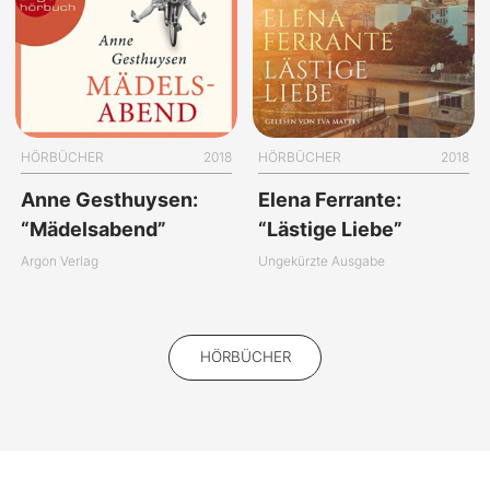
HÖRBÜCHER
2018
HÖRBÜCHER
2018
Anne Gesthuysen:
Elena Ferrante:
“Mädelsabend”
“Lästige Liebe”
Argon Verlag
Ungekürzte Ausgabe
HÖRBÜCHER