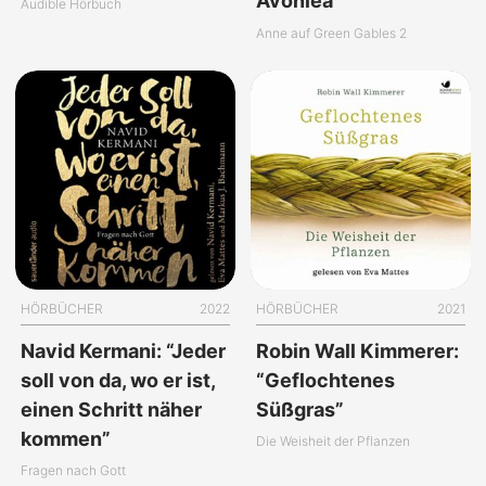
Avonlea”
Audible Hörbuch
Anne auf Green Gables 2
HÖRBÜCHER
2022
HÖRBÜCHER
2021
Navid Kermani: “Jeder
Robin Wall Kimmerer:
soll von da, wo er ist,
“Geflochtenes
einen Schritt näher
Süßgras”
kommen”
Die Weisheit der Pflanzen
Fragen nach Gott