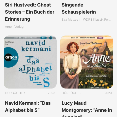
Siri Hustvedt: Ghost
Singende
Stories – Ein Buch der
Schauspielerin
Erinnerung
Eva Mattes im WDR3 Klassik Forum
Argon Verlag
HÖRBÜCHER
2023
HÖRBÜCHER
2023
Navid Kermani: “Das
Lucy Maud
Alphabet bis S”
Montgomery: “Anne in