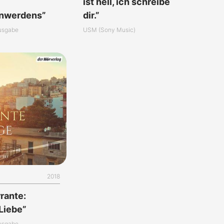
ist hell, ich schreibe
enwerdens”
dir.”
usgabe
USM (Sony Music)
2018
rante:
 Liebe”
usgabe