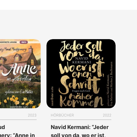
2023
HÖRBÜCHER
2022
ud
Navid Kermani: “Jeder
ry: “Anne in
soll von da, wo er ist,