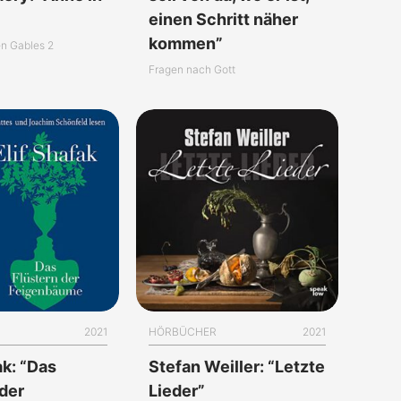
”
einen Schritt näher
kommen”
n Gables 2
Fragen nach Gott
2021
HÖRBÜCHER
2021
ak: “Das
Stefan Weiller: “Letzte
 der
Lieder”