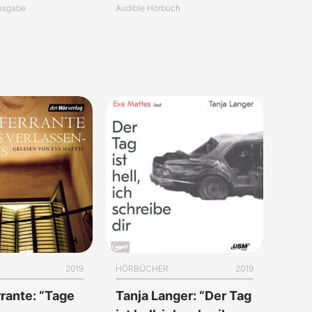
usgabe
Audible Hörbuch
2019
HÖRBÜCHER
2019
rrante: “Tage
Tanja Langer: “Der Tag