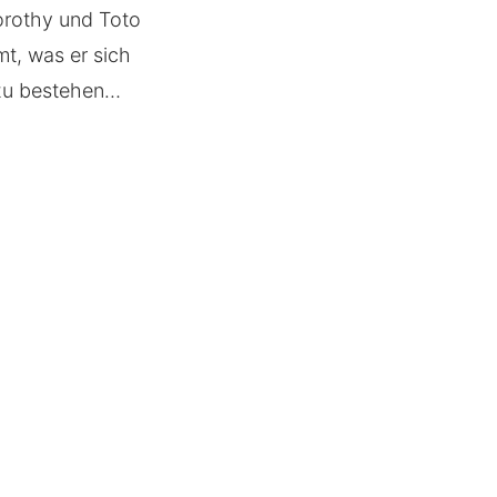
orothy und Toto
t, was er sich
zu bestehen…