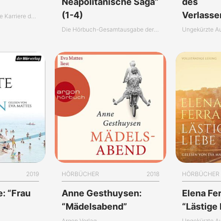
Neapolitanische Saga”
des
(1-4)
Verlass
Die außergewöhnliche Karriere der Eva Mattes
Die Hörbuch-Gesamtausgabe der “Neapolitanischen Saga”
Ungekürzte A
2019
HÖRBÜCHER
2018
HÖRBÜCHER
e: “Frau
Anne Gesthuysen:
Elena Fer
“Mädelsabend”
“Lästige
Argon Verlag
Ungekürzte A