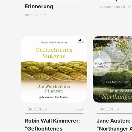
Erinnerung
Eva Mattes im WDR3 
Argon Verlag
HÖRBÜCHER
2021
HÖRBÜCHER
Robin Wall Kimmerer:
Jane Austen:
“Geflochtenes
“Northanger 