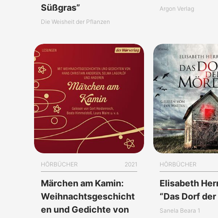
Süßgras”
Argon Verlag
Die Weisheit der Pflanzen
HÖRBÜCHER
2021
HÖRBÜCHER
Märchen am Kamin:
Elisabeth He
Weihnachtsgeschicht
“Das Dorf der
en und Gedichte von
Sanela Beara 1