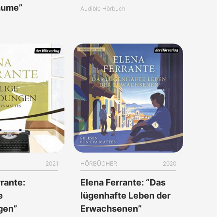
äume”
Audible Hörbuch
2021
HÖRBÜCHER
2020
rante:
Elena Ferrante: “Das
e
lügenhafte Leben der
gen”
Erwachsenen”