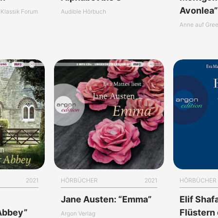
Avonlea
Klassik Forum
Audible Hörbuch
Anne auf Gree
2021
HÖRBÜCHER
2021
HÖRBÜCHER
Jane Austen: “Emma”
Elif Shaf
Abbey”
Flüstern
Argon Verlag