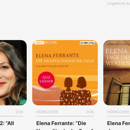
Ungekürzte A
2019
HÖRBÜCHER
2019
HÖRBÜCHER
: “All
Elena Ferrante: “Die
Elena Fe