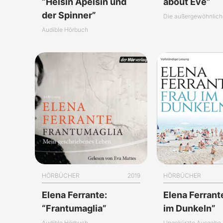
“Helsin Apelsin und
about Eve”
der Spinner”
Audible Hörbuch
HÖRBÜCHER
2019
HÖRBÜCHER
Elena Ferrante:
Elena Ferrant
“Frantumaglia”
im Dunkeln”
Audible Hörbuch
Ungekürzte Ausgabe