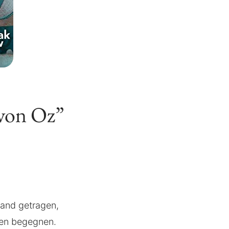
von Oz”
Land getragen,
en begegnen.