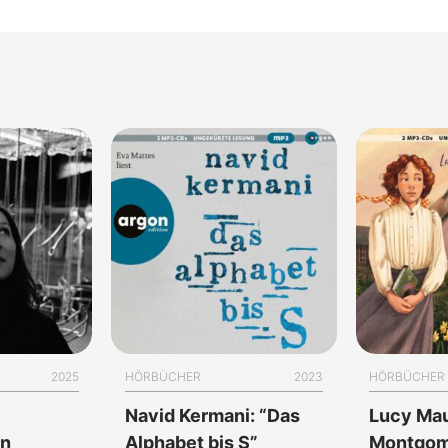
2025
HÖRBÜCHER
2023
HÖRBÜCHER
Navid Kermani: “Das
Lucy Ma
in
Alphabet bis S”
Montgome