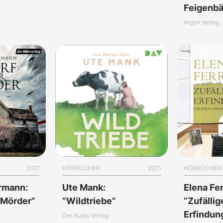
Feigenb
Argon Verlag
2021
HÖRBÜCHER
2021
HÖRBÜCHER
rrmann:
Ute Mank:
Elena Fer
 Mörder”
“Wildtriebe”
“Zufällig
Erfindun
Der Audio Verlag