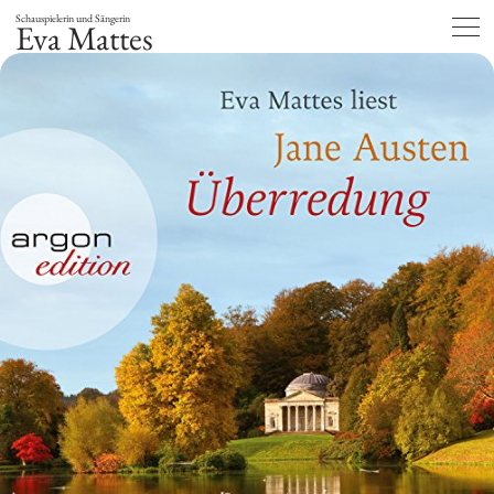
Schauspielerin und Sängerin
Eva Mattes