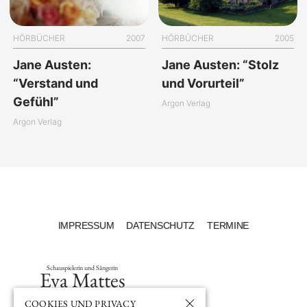
HÖRBÜCHER
2007
HÖRBÜCHER
2005
Jane Austen:
Jane Austen: “Stolz
“Verstand und
und Vorurteil”
Gefühl”
Argon Verlag
Argon Verlag
IMPRESSUM
DATENSCHUTZ
TERMINE
Schauspielerin und Sängerin
Eva Mattes
COOKIES UND PRIVACY