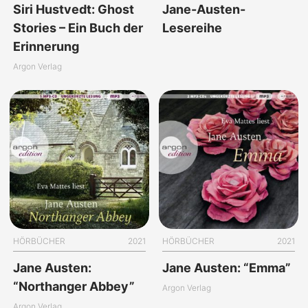
Siri Hustvedt: Ghost
Jane-Austen-
Stories – Ein Buch der
Lesereihe
Erinnerung
Argon Verlag
HÖRBÜCHER
2021
HÖRBÜCHER
2021
Jane Austen:
Jane Austen: “Emma”
“Northanger Abbey”
Argon Verlag
Argon Verlag