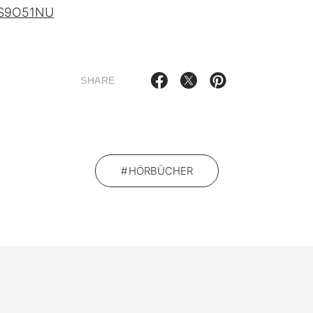
0S9O51NU
SHARE
HÖRBÜCHER