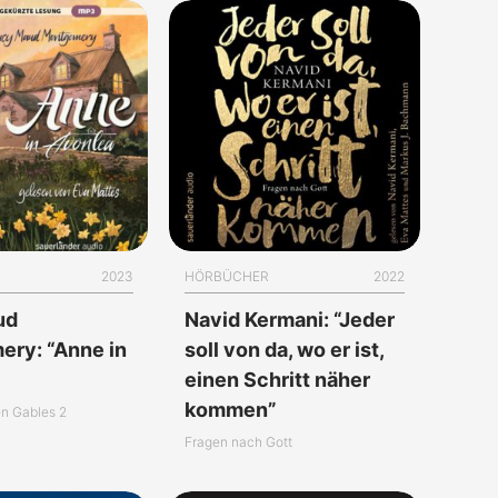
2023
HÖRBÜCHER
2022
ud
Navid Kermani: “Jeder
ry: “Anne in
soll von da, wo er ist,
”
einen Schritt näher
kommen”
n Gables 2
Fragen nach Gott