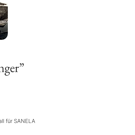
nger”
all für SANELA