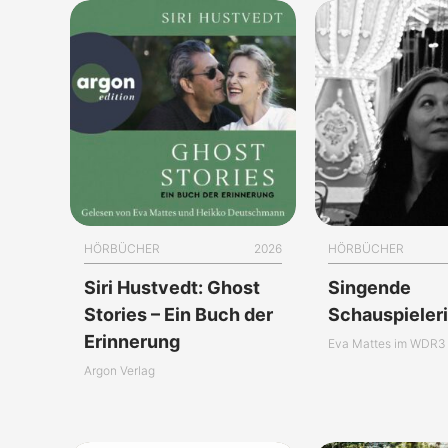
HÖRBÜCHER
2026
HÖRBÜCHER
Siri Hustvedt: Ghost
Singende
Stories – Ein Buch der
Schauspieler
Erinnerung
Eva Mattes im WDR3 
Argon Verlag