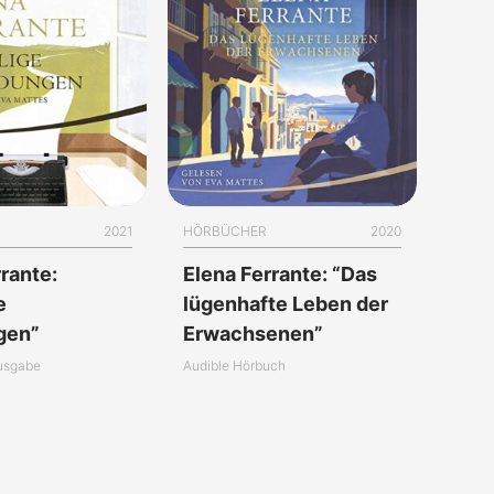
2021
HÖRBÜCHER
2020
rante:
Elena Ferrante: “Das
e
lügenhafte Leben der
gen”
Erwachsenen”
usgabe
Audible Hörbuch