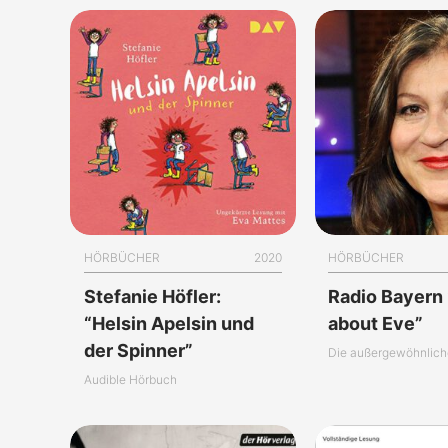
HÖRBÜCHER
2020
HÖRBÜCHER
Stefanie Höfler:
Radio Bayern 2
“Helsin Apelsin und
about Eve”
der Spinner”
Audible Hörbuch