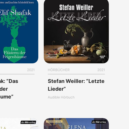
2021
HÖRBÜCHER
2021
ak: “Das
Stefan Weiller: “Letzte
 der
Lieder”
äume”
Audible Hörbuch