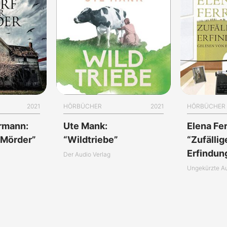
2021
HÖRBÜCHER
2021
HÖRBÜCHER
rrmann:
Ute Mank:
Elena Fer
 Mörder”
“Wildtriebe”
“Zufällig
Erfindun
Der Audio Verlag
Ungekürzte A