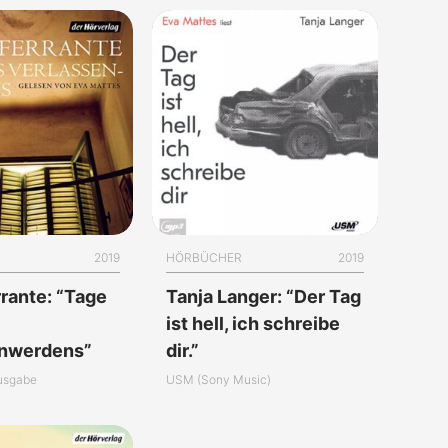
2019
HÖRBÜCHER
2019
rrante: “Tage
Tanja Langer: “Der Tag
ist hell, ich schreibe
enwerdens”
dir.”
usgabe
USM (Sony Music)