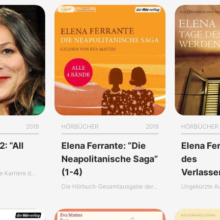
2019
HÖRBÜCHER
2019
HÖRBÜCHER
: “All
Elena Ferrante: “Die
Elena Fe
Neapolitanische Saga”
des
(1-4)
Verlass
Die außergewöhnliche Karriere der Eva Mattes
Die Hörbuch-Gesamtausgabe der “Neapolitanischen Saga”
Ungekürzte A