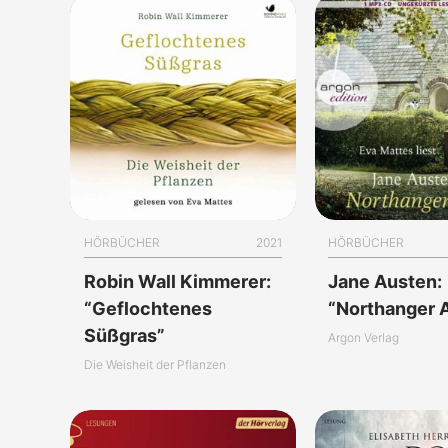
HÖRBÜCHER
2021
HÖRBÜCHER
Robin Wall Kimmerer:
Jane Austen:
“Geflochtenes
“Northanger 
Süßgras”
Argon Verlag
Die Weisheit der Pflanzen