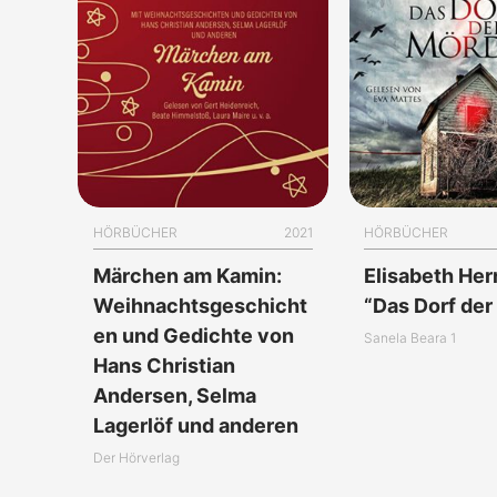
HÖRBÜCHER
2021
HÖRBÜCHER
Märchen am Kamin:
Elisabeth He
Weihnachtsgeschicht
“Das Dorf der
en und Gedichte von
Sanela Beara 1
Hans Christian
Andersen, Selma
Lagerlöf und anderen
Der Hörverlag