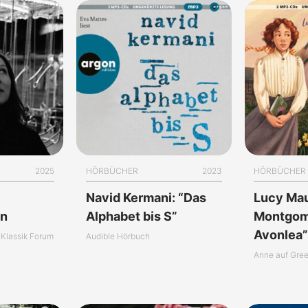
2025
HÖRBÜCHER
2023
HÖRBÜCHER
Navid Kermani: “Das
Lucy Ma
in
Alphabet bis S”
Montgome
Avonlea
Klassik Forum
Audible Hörbuch
Anne auf Gree