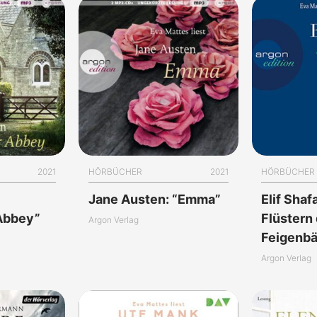
2021
HÖRBÜCHER
2021
HÖRBÜCHER
Jane Austen: “Emma”
Elif Shaf
Abbey”
Flüstern
Argon Verlag
Feigenb
Argon Verlag