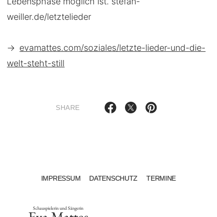
Lebensphase möglich ist. stefan-
weiller.de/letztelieder
→
evamattes.com/soziales/letzte-lieder-und-die-
welt-steht-still
SHARE
IMPRESSUM
DATENSCHUTZ
TERMINE
Schauspielerin und Sängerin
Eva Mattes