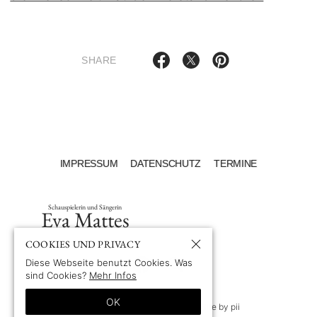
SHARE
IMPRESSUM
DATENSCHUTZ
TERMINE
Schauspielerin und Sängerin
Eva Mattes
COOKIES UND PRIVACY
Diese Webseite benutzt Cookies. Was
sind Cookies?
Mehr Infos
OK
© 1969-2026 by Eva Mattes
—
Site by pii