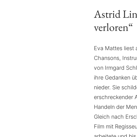
Astrid Li
verloren“
Eva Mattes liest
Chansons, Instru
von Irmgard Schl
ihre Gedanken üb
nieder. Sie schil
erschreckender A
Handeln der Mens
Gleich nach Ersc
Film mit Regisse
arbeitete und bis