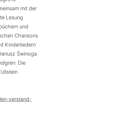
meinsam mit der
ete Lesung
gebüchern und
rischen Chansons
d Kinderliedern
 Dariusz Świnoga
ndgren: Die
Ullstein
den-verstand-