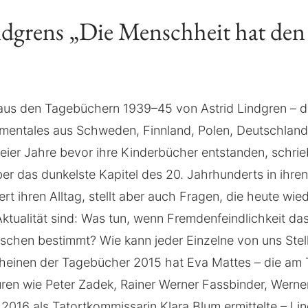
ndgrens „Die Menschheit hat den
 aus den Tagebüchern 1939–45 von Astrid Lindgren – d
mentales aus Schweden, Finnland, Polen, Deutschland 
eier Jahre bevor ihre Kinderbücher entstanden, schrie
er das dunkelste Kapitel des 20. Jahrhunderts in ihr
dert ihren Alltag, stellt aber auch Fragen, die heute wie
ktualität sind: Was tun, wenn Fremdenfeindlichkeit d
chen bestimmt? Wie kann jeder Einzelne von uns Ste
heinen der Tagebücher 2015 hat Eva Mattes – die am 
uren wie Peter Zadek, Rainer Werner Fassbinder, Wern
 2016 als Tatortkommissarin Klara Blum ermittelte – Li