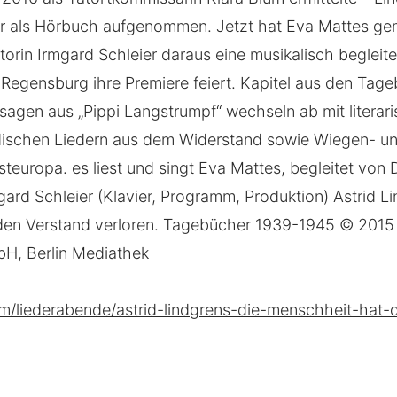
r als Hörbuch aufgenommen. Jetzt hat Eva Mattes ge
torin Irmgard Schleier daraus eine musikalisch begleit
in Regensburg ihre Premiere feiert. Kapitel aus den Ta
agen aus „Pippi Langstrumpf“ wechseln ab mit litera
ddischen Liedern aus dem Widerstand sowie Wiegen- un
teuropa. es liest und singt Eva Mattes, begleitet von
ard Schleier (Klavier, Programm, Produktion) Astrid Li
en Verstand verloren. Tagebücher 1939-1945 © 2015 
H, Berlin Mediathek
m/liederabende/astrid-lindgrens-die-menschheit-hat-