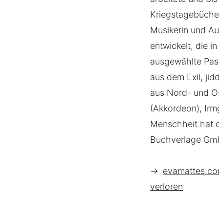
Kriegstagebüche
Musikerin und Au
entwickelt, die 
ausgewählte Pass
aus dem Exil, ji
aus Nord- und Os
(Akkordeon), Irmg
Menschheit hat d
Buchverlage Gmb
→
evamattes.co
verloren