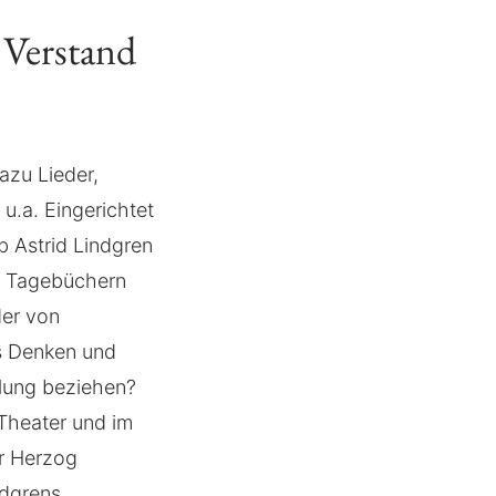
 Verstand
azu Lieder,
u.a. Eingerichtet
b Astrid Lindgren
en Tagebüchern
der von
as Denken und
llung beziehen?
Theater und im
er Herzog
ndgrens