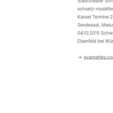
Stadttheater Sch
schuetz-musikfes
Kassel Termine 2
Sendesaal, Masur
04.10.2015 Schwa
Elsenfeld bei Wü
→
evamattes.co