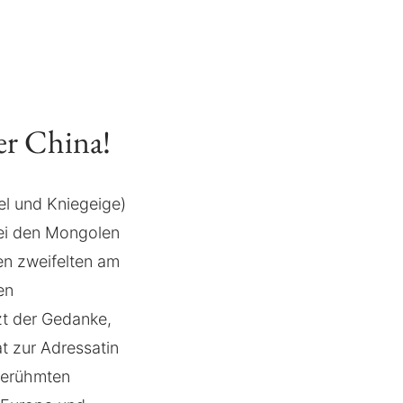
er China!
l und Kniegeige)
ei den Mongolen
en zweifelten am
en
zt der Gedanke,
t zur Adressatin
 berühmten