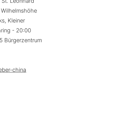
e St. Leonhard
ß Wilhelmshöhe
s, Kleiner
ring - 20:00
15 Bürgerzentrum
eber-china