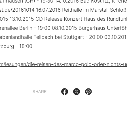
affhausen (CH) - 19:30 14.10.2016 Bad Köstritz, Kirch
t.de/20161014 16.07.2016 Reithalle im Marstall Schlo
015 13.10.2015 CD Release Konzert Haus des Rundfunk
enallee Berlin - 19:00 08.10.2015 Bürgerhaus Unterföh
benlandhalle Fellbach bei Stuttgart - 20:00 03.10.20
rzburg - 18:00
m/lesungen/die-reisen-des-marco-polo-oder-nichts-u
SHARE