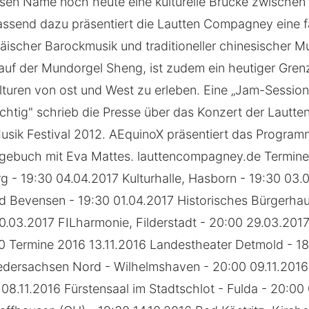
sen Name noch heute eine kulturelle Brücke zwischen
assend dazu präsentiert die Lautten Compagney eine f
äischer Barockmusik und traditioneller chinesischer M
auf der Mundorgel Sheng, ist zudem ein heutiger Gren
turen von ost und West zu erleben. Eine „Jam-Sessio
ächtig" schrieb die Presse über das Konzert der Laut
sik Festival 2012. AEquinoX präsentiert das Programm
agebuch mit Eva Mattes. lauttencompagney.de Termine
g - 19:30 04.04.2017 Kulturhalle, Hasborn - 19:30 03.
d Bevensen - 19:30 01.04.2017 Historisches Bürgerha
30.03.2017 FILharmonie, Filderstadt - 20:00 29.03.2017
0 Termine 2016 13.11.2016 Landestheater Detmold - 18
dersachsen Nord - Wilhelmshaven - 20:00 09.11.2016
 08.11.2016 Fürstensaal im Stadtschlot - Fulda - 20:00