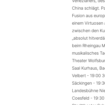
Venezianers, des
China schlägt. P
Fusion aus europ
einem Virtuosen 
zwischen den Kul
„absolut hitverd
beim Rheingau Mu
musikalisches T
Theater Wolfsbur
Saal Kurhaus, Ba
Velbert - 19:00 
Säckingen - 19:3
Landesbühne Nie
Coesfeld - 19:30