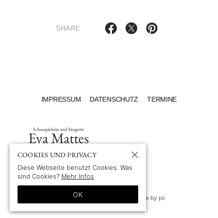
SHARE
IMPRESSUM
DATENSCHUTZ
TERMINE
Schauspielerin und Sängerin
Eva Mattes
COOKIES UND PRIVACY
Diese Webseite benutzt Cookies. Was
sind Cookies?
Mehr Infos
OK
© 1969-2026 by Eva Mattes
—
Site by pii