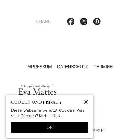
SHARE
IMPRESSUM
DATENSCHUTZ
TERMINE
Schauspielerin und Sängerin
Eva Mattes
COOKIES UND PRIVACY
Diese Webseite benutzt Cookies. Was
sind Cookies?
Mehr Infos
OK
© 1969-2026 by Eva Mattes
—
Site by pii