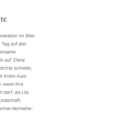
te
neration Im Alter
m Tag auf den
meinsame
s auf. Elena
dichte schreibt,
it ihrem Auto
h wenn ihre
darf, als Lila
eundschaft.
uecher.de/meine-