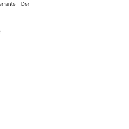
errante – Der
e