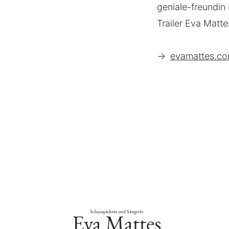
geniale-freundin 
Trailer Eva Matte
→
evamattes.co
Schauspielerin und Sängerin
Eva Mattes