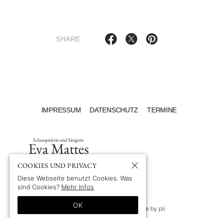
SHARE
IMPRESSUM
DATENSCHUTZ
TERMINE
Schauspielerin und Sängerin
Eva Mattes
COOKIES UND PRIVACY
Diese Webseite benutzt Cookies. Was
sind Cookies?
Mehr Infos
OK
© 1969-2026 by Eva Mattes
—
Site by pii