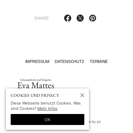
SHARE
IMPRESSUM
DATENSCHUTZ
TERMINE
Schauspielerin und Sängerin
Eva Mattes
COOKIES UND PRIVACY
Diese Webseite benutzt Cookies. Was
sind Cookies?
Mehr Infos
OK
© 1969-2026 by Eva Mattes
—
Site by pii