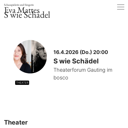
Schauspielerin und Sängerin
Eva Mattes
S wie Schädel
16.4.2026 (Do.) 20:00
S wie Schädel
Theaterforum Gauting im
bosco
THEATER
Theater