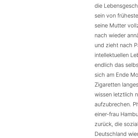
die Lebensgeschic
sein von früheste
seine Mutter vol
nach wieder annäh
und zieht nach P
intellektuellen L
endlich das selb
sich am Ende Mon
Zigaretten lange
wissen letztlich
aufzubrechen. Ph
einer-frau Hambu
zurück, die sozi
Deutschland wied