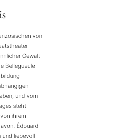
is
ranzösischen von
aatstheater
nnlicher Gewalt
ue Bellegueule
sbildung
labhängigen
haben, und vom
Tages steht
 von ihrem
 davon. Édouard
 und liebevoll