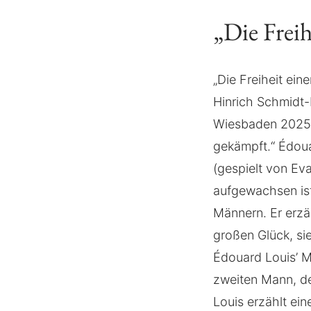
„Die Frei
„Die Freiheit ei
Hinrich Schmidt-
Wiesbaden 2025 
gekämpft.“ Édoua
(gespielt von Ev
aufgewachsen ist
Männern. Er erzä
großen Glück, sie
Édouard Louis’ M
zweiten Mann, de
Louis erzählt ei