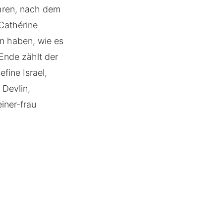
ühren, nach dem
Cathérine
en haben, wie es
Ende zählt der
fine Israel,
Devlin,
iner-frau