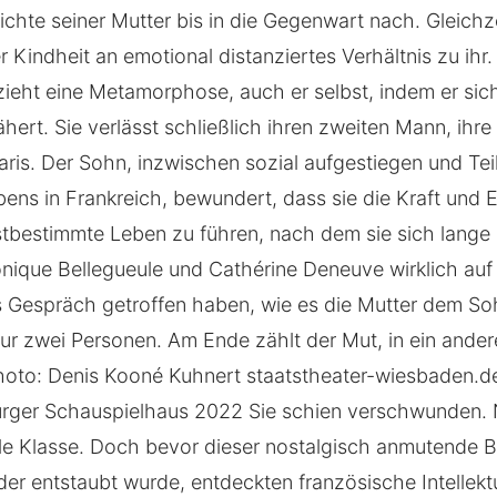
hte seiner Mutter bis in die Gegenwart nach. Gleichzeit
r Kindheit an emotional distanziertes Verhältnis zu ihr
lzieht eine Metamorphose, auch er selbst, indem er sic
ert. Sie verlässt schließlich ihren zweiten Mann, ihre 
aris. Der Sohn, inzwischen sozial aufgestiegen und Tei
ebens in Frankreich, bewundert, dass sie die Kraft und E
stbestimmte Leben zu führen, nach dem sie sich lange
ique Bellegueule und Cathérine Deneuve wirklich auf e
s Gespräch getroffen haben, wie es die Mutter dem Soh
 nur zwei Personen. Am Ende zählt der Mut, in ein ande
oto: Denis Kooné Kuhnert staatstheater-wiesbaden.de/
rger Schauspielhaus 2022 Sie schien verschwunden. N
ale Klasse. Doch bevor dieser nostalgisch anmutende Be
er entstaubt wurde, entdeckten französische Intellekt