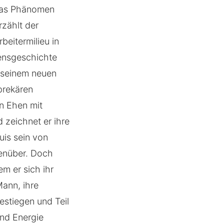
 das Phänomen
rzählt der
beitermilieu in
bensgeschichte
t seinem neuen
prekären
n Ehen mit
zeichnet er ihre
uis sein von
genüber. Doch
em er sich ihr
Mann, ihre
estiegen und Teil
und Energie