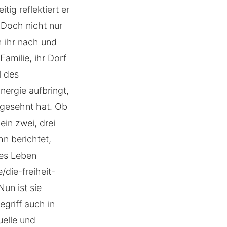
ig reflektiert er
. Doch nicht nur
h ihr nach und
Familie, ihr Dorf
l des
nergie aufbringt,
 gesehnt hat. Ob
in zwei, drei
n berichtet,
res Leben
die-freiheit-
un ist sie
griff auch in
uelle und