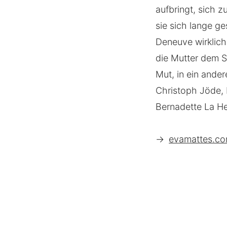
aufbringt, sich 
sie sich lange g
Deneuve wirklich
die Mutter dem S
Mut, in ein ande
Christoph Jöde,
Bernadette La He
→
evamattes.com