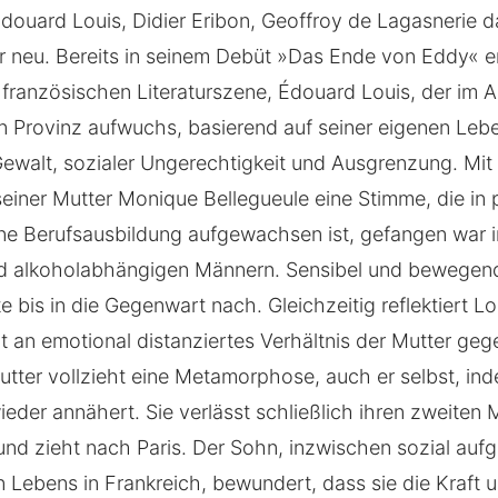
douard Louis, Didier Eribon, Geoffroy de Lagasnerie
r neu. Bereits in seinem Debüt »Das Ende von Eddy« e
französischen Literaturszene, Édouard Louis, der im Ar
n Provinz aufwuchs, basierend auf seiner eigenen Le
 Gewalt, sozialer Ungerechtigkeit und Ausgrenzung. Mi
seiner Mutter Monique Bellegueule eine Stimme, die in 
ne Berufsausbildung aufgewachsen ist, gefangen war i
d alkoholabhängigen Männern. Sensibel und bewegend 
bis in die Gegenwart nach. Gleichzeitig reflektiert Lo
it an emotional distanziertes Verhältnis der Mutter ge
utter vollzieht eine Metamorphose, auch er selbst, ind
eder annähert. Sie verlässt schließlich ihren zweiten 
 und zieht nach Paris. Der Sohn, inzwischen sozial aufg
en Lebens in Frankreich, bewundert, dass sie die Kraft 