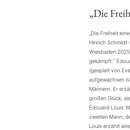
„Die Frei
„Die Freiheit ei
Hinrich Schmidt-
Wiesbaden 2025 
gekämpft.“ Édoua
(gespielt von Ev
aufgewachsen ist
Männern. Er erzä
großen Glück, sie
Édouard Louis’ M
zweiten Mann, de
Louis erzählt ei