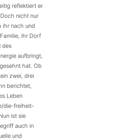
ig reflektiert er
. Doch nicht nur
h ihr nach und
Familie, ihr Dorf
l des
nergie aufbringt,
 gesehnt hat. Ob
in zwei, drei
n berichtet,
res Leben
die-freiheit-
un ist sie
griff auch in
uelle und