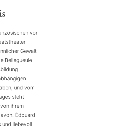
is
ranzösischen von
aatstheater
nnlicher Gewalt
ue Bellegueule
sbildung
labhängigen
haben, und vom
Tages steht
 von ihrem
 davon. Édouard
 und liebevoll