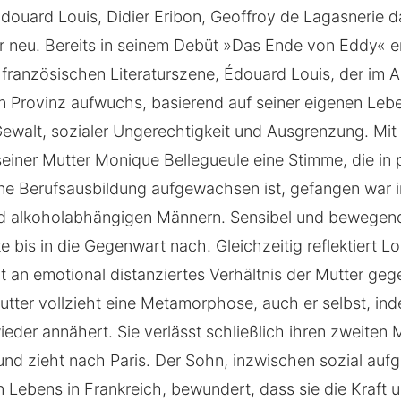
douard Louis, Didier Eribon, Geoffroy de Lagasnerie
r neu. Bereits in seinem Debüt »Das Ende von Eddy« e
französischen Literaturszene, Édouard Louis, der im Ar
n Provinz aufwuchs, basierend auf seiner eigenen Le
 Gewalt, sozialer Ungerechtigkeit und Ausgrenzung. Mi
seiner Mutter Monique Bellegueule eine Stimme, die in 
ne Berufsausbildung aufgewachsen ist, gefangen war i
d alkoholabhängigen Männern. Sensibel und bewegend 
bis in die Gegenwart nach. Gleichzeitig reflektiert Lo
it an emotional distanziertes Verhältnis der Mutter ge
utter vollzieht eine Metamorphose, auch er selbst, ind
eder annähert. Sie verlässt schließlich ihren zweiten 
 und zieht nach Paris. Der Sohn, inzwischen sozial aufg
en Lebens in Frankreich, bewundert, dass sie die Kraft 