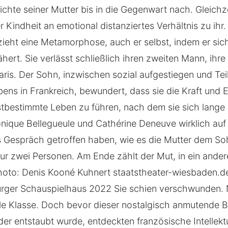
hte seiner Mutter bis in die Gegenwart nach. Gleichzeit
r Kindheit an emotional distanziertes Verhältnis zu ihr
lzieht eine Metamorphose, auch er selbst, indem er sic
ert. Sie verlässt schließlich ihren zweiten Mann, ihre 
aris. Der Sohn, inzwischen sozial aufgestiegen und Tei
ebens in Frankreich, bewundert, dass sie die Kraft und E
stbestimmte Leben zu führen, nach dem sie sich lange
ique Bellegueule und Cathérine Deneuve wirklich auf e
s Gespräch getroffen haben, wie es die Mutter dem Soh
 nur zwei Personen. Am Ende zählt der Mut, in ein ande
oto: Denis Kooné Kuhnert staatstheater-wiesbaden.de/
rger Schauspielhaus 2022 Sie schien verschwunden. N
ale Klasse. Doch bevor dieser nostalgisch anmutende Be
er entstaubt wurde, entdeckten französische Intellekt