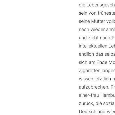
die Lebensgeschic
sein von früheste
seine Mutter vol
nach wieder annäh
und zieht nach P
intellektuellen L
endlich das selb
sich am Ende Mon
Zigaretten lange
wissen letztlich
aufzubrechen. Ph
einer-frau Hambu
zurück, die sozi
Deutschland wied