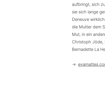
aufbringt, sich 
sie sich lange g
Deneuve wirklich
die Mutter dem S
Mut, in ein ande
Christoph Jöde,
Bernadette La He
→
evamattes.com