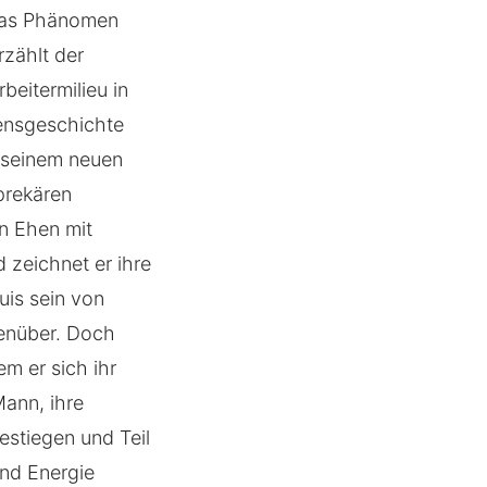
 das Phänomen
rzählt der
beitermilieu in
bensgeschichte
t seinem neuen
prekären
n Ehen mit
zeichnet er ihre
uis sein von
genüber. Doch
em er sich ihr
Mann, ihre
estiegen und Teil
und Energie