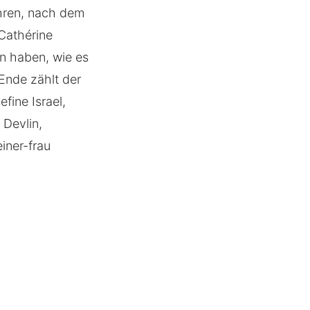
ühren, nach dem
Cathérine
en haben, wie es
Ende zählt der
fine Israel,
Devlin,
iner-frau