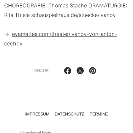
CHOREOGRAFIE: Thomas Stache DRAMATURGIE:
Rita Thiele schauspielhaus.de/stuecke/ivanov
→
evamattes.com/theater/ivanov-von-anton-
cechov
SHARE
IMPRESSUM
DATENSCHUTZ
TERMINE
Schauspielerin und Sängerin