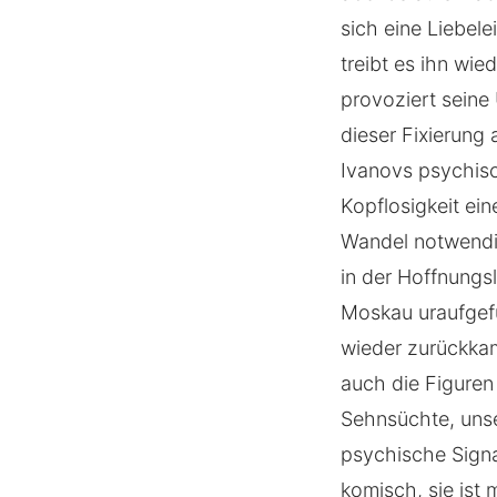
sich eine Liebele
treibt es ihn wie
provoziert seine
dieser Fixierung 
Ivanovs psychisc
Kopflosigkeit ein
Wandel notwendig 
in der Hoffnungsl
Moskau uraufgefü
wieder zurückkam,
auch die Figuren
Sehnsüchte, unse
psychische Signat
komisch, sie ist 