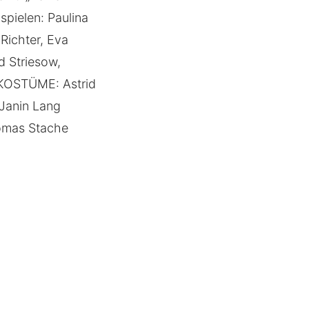
spielen: Paulina
Richter, Eva
d Striesow,
 KOSTÜME: Astrid
Janin Lang
omas Stache