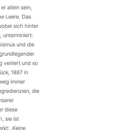
r allein sein,
che Leere. Das
obei sich hinter
, unterminiert:
goismus und die
n grundlegender
g verliert und so
ück, 1887 in
inweg immer
ngredienzien, die
nserer
r diese
, sie ist
rkt: „Keine