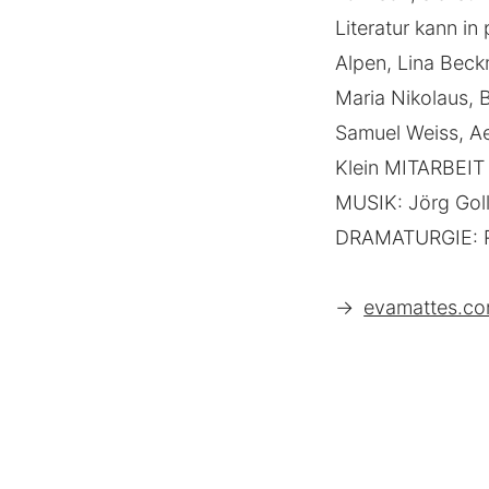
Literatur kann in
Alpen, Lina Beck
Maria Nikolaus, B
Samuel Weiss, A
Klein MITARBEI
MUSIK: Jörg Gol
DRAMATURGIE: Ri
→
evamattes.co