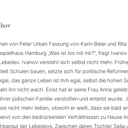
chov
en von Peter Urban Fassung von Karin Beier und Rita 
pielhaus Hamburg „Was ist los mit mir?“, fragt Ivanov
ebedev. Ivanov versteht sich selbst nicht mehr. Früher
 ließ Schulen bauen, setzte sich für politische Reformen
 egal, das ganze Leben ist ihm egal, selbst die hohen S
teln ihn nicht wach. Einst hat er seine Frau Anna gelie
ihrer jüdischen Familie verstoßen und enterbt wurde. Je
 sie nicht mehr lieben, obwohl er weiß, dass sie bald a
nervt von den bedrückenden Verhältnissen zu Hause tre
hbargut der Lebedevs. Zwischen deren Tochter Saša 