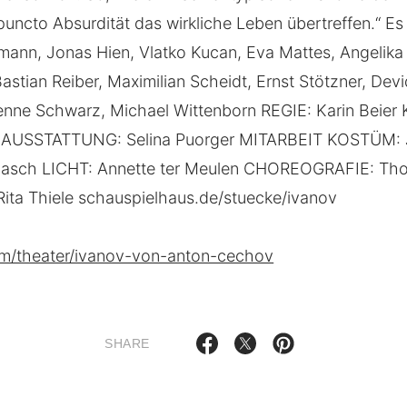
 puncto Absurdität das wirkliche Leben übertreffen.“ Es 
mann, Jonas Hien, Vlatko Kucan, Eva Mattes, Angelika 
astian Reiber, Maximilian Scheidt, Ernst Stötzner, Devi
enne Schwarz, Michael Wittenborn REGIE: Karin Beier
T AUSSTATTUNG: Selina Puorger MITARBEIT KOSTÜM: 
lasch LICHT: Annette ter Meulen CHOREOGRAFIE: Th
ta Thiele schauspielhaus.de/stuecke/ivanov
m/theater/ivanov-von-anton-cechov
SHARE