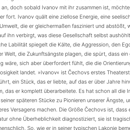
i an, doch sobald Ivanov mit ihr zusammen ist, möchte e
der fort. Ivanov quält eine ziellose Energie, eine seelis
 Umwelt, die er gleichermaßen fasziniert und abstößt, w
auf ihn verbirgt, was diese Gesellschaft selbst aushöhlt
he Labilität spiegelt die Kälte, die Aggression, den E
er Welt, die Zukunftsängste plagen, die spürt, dass ei
wäre, sich aber überfordert fühlt, die die Orientierun
osigkeit landet. »Ivanov« ist Čechovs erstes Theaterst
hrt, ein Stück, das er liebte, auf das er über Jahre h
 das er komplett überarbeitete. Es hat schon all die I
 seiner späteren Stücke zu Pionieren unserer Ängste, u
res Versagens machen. Die Größe Čechovs ist, dass e
ur ohne Überheblichkeit diagnostiziert, sie ist tragisch
menschlich. So, wie er in seiner typischen Lakonie beme