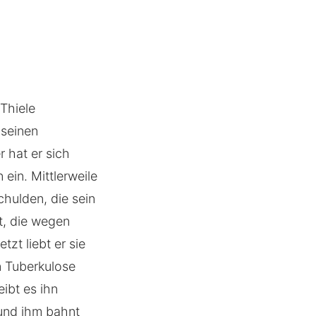
Thiele
 seinen
 hat er sich
 ein. Mittlerweile
chulden, die sein
bt, die wegen
tzt liebt er sie
n Tuberkulose
ibt es ihn
und ihm bahnt