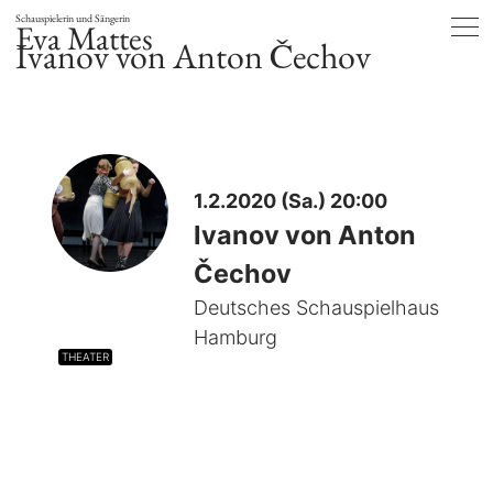
Schauspielerin und Sängerin
Eva Mattes
Ivanov von Anton Čechov
1.2.2020 (Sa.) 20:00
Ivanov von Anton
Čechov
Deutsches Schauspielhaus
Hamburg
THEATER