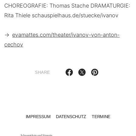
CHOREOGRAFIE: Thomas Stache DRAMATURGIE:
Rita Thiele schauspielhaus.de/stuecke/ivanov
→
evamattes.com/theater/ivanov-von-anton-
cechov
SHARE
IMPRESSUM
DATENSCHUTZ
TERMINE
Schauspielerin und Sängerin