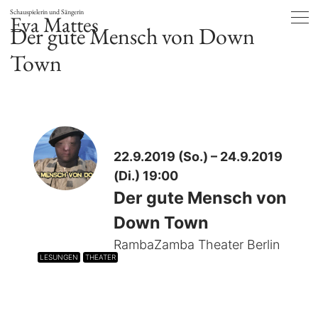
Schauspielerin und Sängerin
Eva Mattes
Der gute Mensch von Down
Town
22.9.2019 (So.) – 24.9.2019
(Di.) 19:00
Der gute Mensch von
Down Town
RambaZamba Theater Berlin
LESUNGEN
THEATER