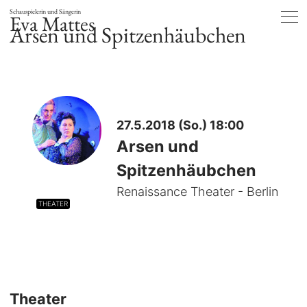
Schauspielerin und Sängerin
Eva Mattes
Arsen und Spitzenhäubchen
27.5.2018 (So.) 18:00
Arsen und
Spitzenhäubchen
Renaissance Theater - Berlin
THEATER
Theater