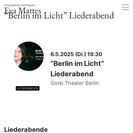
Schauspielerin und Sängerin
Eva Mattes
“Berlin im Licht” Liederabend
6.5.2025 (Di.) 19:30
“Berlin im Licht”
Liederabend
Gorki Theater Berlin
LIEDERABENDE
Liederabende