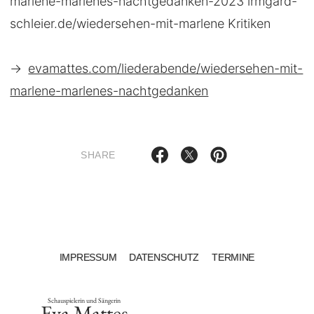
marlene-marlenes-nachtgedanken-2023 irmgard-
schleier.de/wiedersehen-mit-marlene Kritiken
→
evamattes.com/liederabende/wiedersehen-mit-
marlene-marlenes-nachtgedanken
SHARE
IMPRESSUM
DATENSCHUTZ
TERMINE
Schauspielerin und Sängerin
Eva Mattes