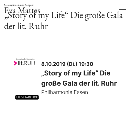
Schauspielerin und Sängerin
Eva Mattes
„Story of my Life“ Die große Gala
der lit. Ruhr
8.10.2019 (Di.) 19:30
„Story of my Life“ Die
große Gala der lit. Ruhr
Philharmonie Essen
LIEDERABENDE