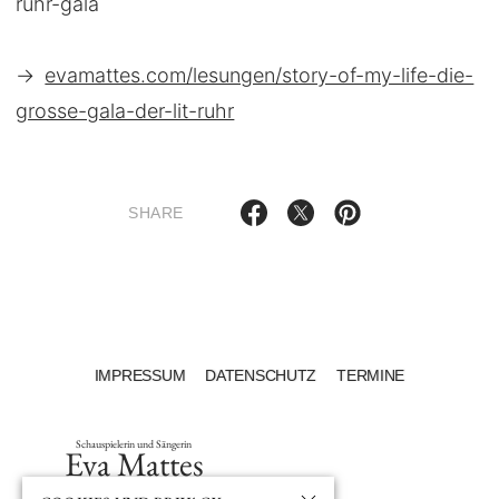
ruhr-gala
→
evamattes.com/lesungen/story-of-my-life-die-
grosse-gala-der-lit-ruhr
SHARE
IMPRESSUM
DATENSCHUTZ
TERMINE
Schauspielerin und Sängerin
Eva Mattes