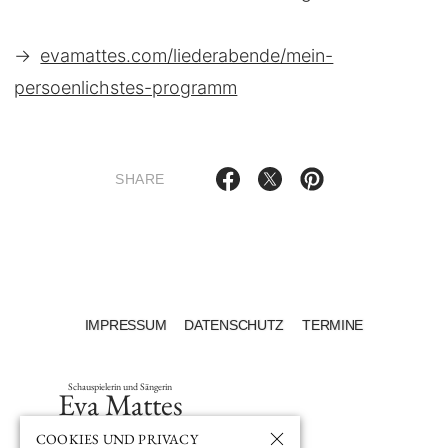
→
evamattes.com/liederabende/mein-
persoenlichstes-programm
SHARE
IMPRESSUM
DATENSCHUTZ
TERMINE
Schauspielerin und Sängerin
Eva Mattes
COOKIES UND PRIVACY