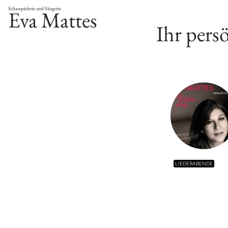
Schauspielerin und Sängerin
Eva Mattes
Ihr pers
LIEDERABENDE