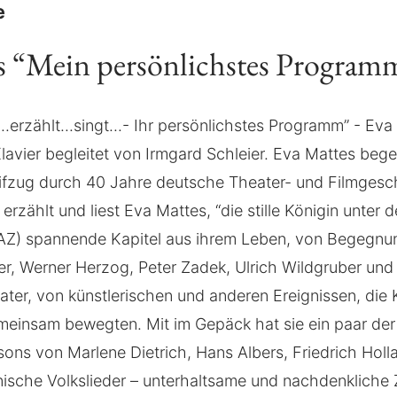
e
s “Mein persönlichstes Program
...erzählt...singt...- Ihr persönlichstes Programm” - Eva
 Klavier begleitet von Irmgard Schleier. Eva Mattes bege
fzug durch 40 Jahre deutsche Theater- und Filmgesch
rzählt und liest Eva Mattes, “die stille Königin unter
FAZ) spannende Kapitel aus ihrem Leben, von Begegnu
r, Werner Herzog, Peter Zadek, Ulrich Wildgruber un
ater, von künstlerischen und anderen Ereignissen, die 
emeinsam bewegten. Mit im Gepäck hat sie ein paar de
ns von Marlene Dietrich, Hans Albers, Friedrich Hollae
ienische Volkslieder – unterhaltsame und nachdenklich