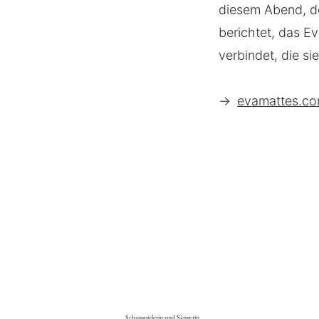
diesem Abend, de
berichtet, das Ev
verbindet, die si
→
evamattes.co
Schauspielerin und Sängerin