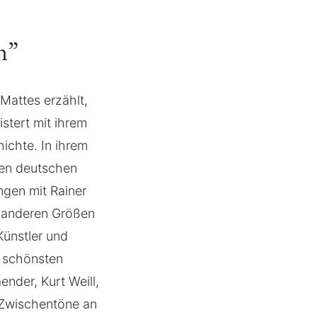
m”
 Mattes erzählt,
istert mit ihrem
ichte. In ihrem
 den deutschen
ngen mit Rainer
d anderen Größen
Künstler und
r schönsten
nder, Kurt Weill,
e Zwischentöne an