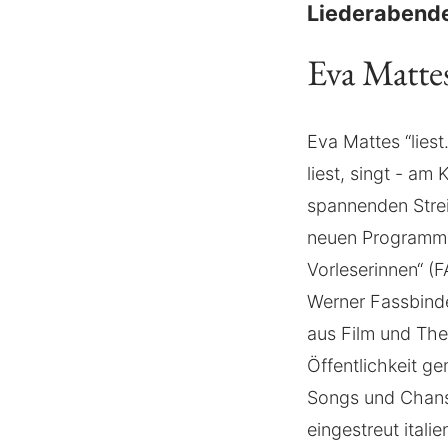
Liederabend
Eva Matte
Eva Mattes “liest
liest, singt - am
spannenden Strei
neuen Programm e
Vorleserinnen“ (
Werner Fassbinde
aus Film und The
Öffentlichkeit g
Songs und Chanso
eingestreut ital