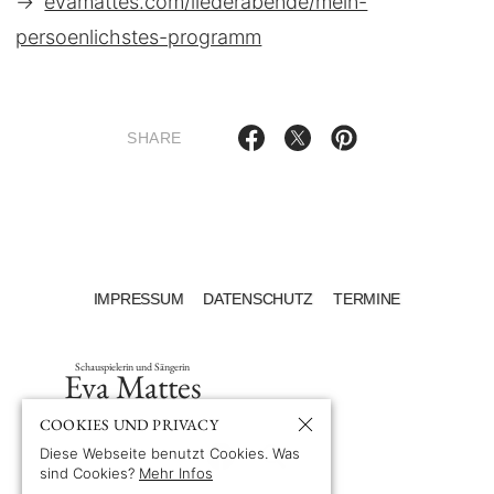
→
evamattes.com/liederabende/mein-
persoenlichstes-programm
SHARE
IMPRESSUM
DATENSCHUTZ
TERMINE
Schauspielerin und Sängerin
Eva Mattes
COOKIES UND PRIVACY
Diese Webseite benutzt Cookies. Was
sind Cookies?
Mehr Infos