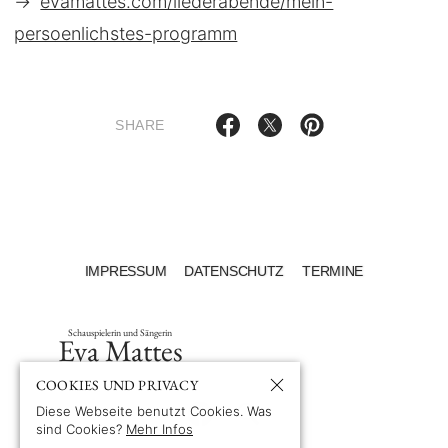
→
evamattes.com/liederabende/mein-
persoenlichstes-programm
SHARE
IMPRESSUM
DATENSCHUTZ
TERMINE
Schauspielerin und Sängerin
Eva Mattes
COOKIES UND PRIVACY
Diese Webseite benutzt Cookies. Was
sind Cookies?
Mehr Infos