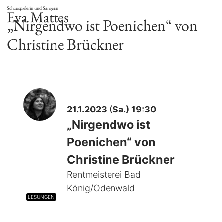
Schauspielerin und Sängerin
Eva Mattes
„Nirgendwo ist Poenichen“ von
Christine Brückner
21.1.2023 (Sa.) 19:30
„Nirgendwo ist
Poenichen“ von
Christine Brückner
Rentmeisterei Bad
König/Odenwald
LESUNGEN